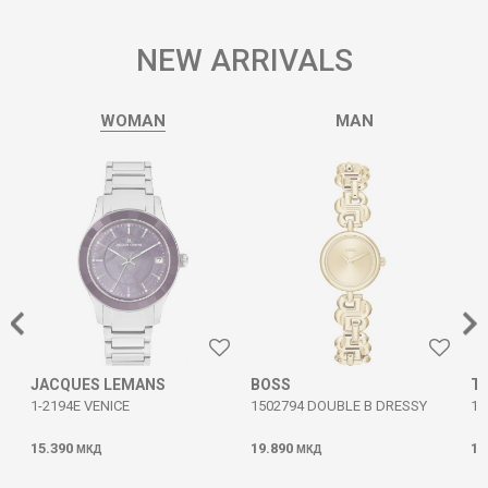
NEW ARRIVALS
WOMAN
MAN
JACQUES LEMANS
BOSS
T
1-2194E VENICE
1502794 DOUBLE B DRESSY
17
15.390
19.890
11
МКД
МКД