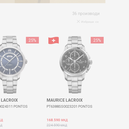
36
производи
Избриши се
25
%
25
%
 LACROIX
MAURICE LACROIX
0024311 PONTOS
PT6388SS0023201 PONTOS
168.590
КД
МКД
224.590
КД
МКД