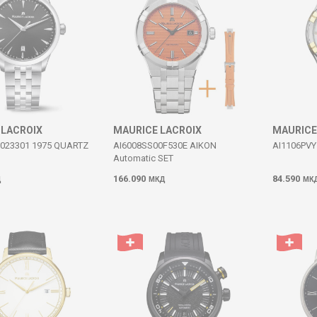
 LACROIX
MAURICE LACROIX
MAURICE
023301 1975 QUARTZ
AI6008SS00F530E AIKON
AI1106PVY
Automatic SET
166.090
84.590
Д
МКД
МК