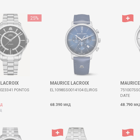
25
%
 LACROIX
MAURICE LACROIX
MAURICE
0023341 PONTOS
EL1098SS0014104 ELIROS
751007SS
DATE
68.390
48.790
КД
МКД
МК
Д