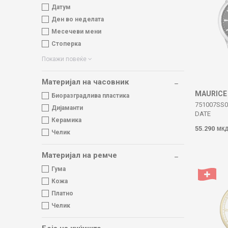
Датум
Ден во неделата
Месечеви мени
Стоперка
Покажи повеќе
Материјал на часовник
MAURICE
Биоразградлива пластика
751007SS0
Дијаманти
DATE
Керамика
55.290
МК
Челик
Материјал на ремче
Гума
Кожа
Платно
Челик