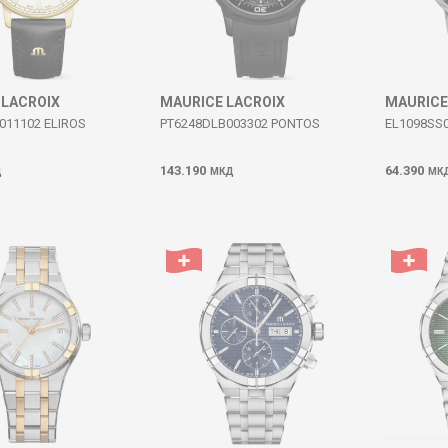
 LACROIX
MAURICE LACROIX
MAURICE
011102 ELIROS
PT6248DLB003302 PONTOS
EL1098SS0
143.190
64.390
Д
МКД
МК