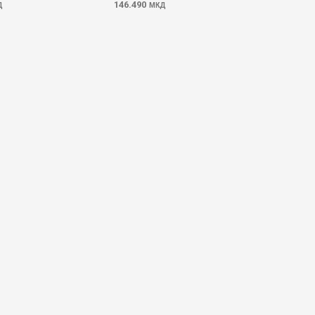
146.490
Д
МКД