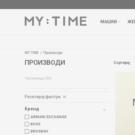
МАШКИ
ЖЕ
БЕСПЛАТ
MY:TIME
Производи
ПРОИЗВОДИ
Сортирај
Часовници
(36)
Ресетирај филтри
Бренд
ARMANI EXCHANGE
BOSS
BROSWAY