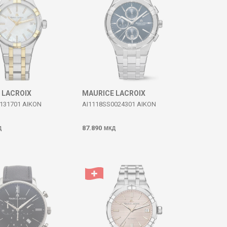
 LACROIX
MAURICE LACROIX
131701 AIKON
AI1118SS0024301 AIKON
87.890
Д
МКД