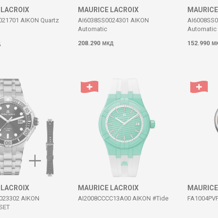
 LACROIX
MAURICE LACROIX
MAURICE
021701 AIKON Quartz
AI6038SS0024301 AIKON
AI6008SS
Automatic
Automatic
208.290
152.990
Д
МКД
М
 LACROIX
MAURICE LACROIX
MAURICE
023302 AIKON
AI2008CCCC13A00 AIKON #Tide
FA1004PVP
 SET