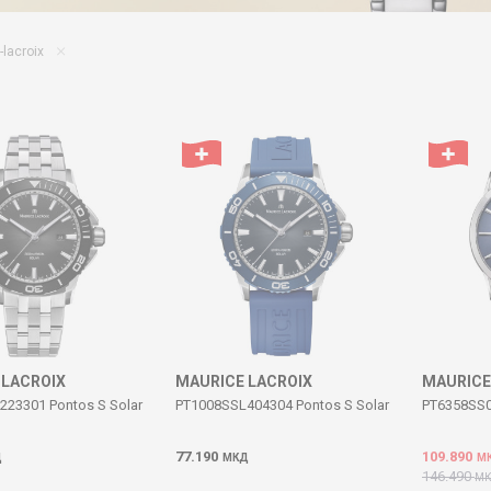
lacroix
 LACROIX
MAURICE LACROIX
MAURICE
23301 Pontos S Solar
PT1008SSL404304 Pontos S Solar
PT6358SS
77.190
109.890
Д
МКД
М
146.490
М