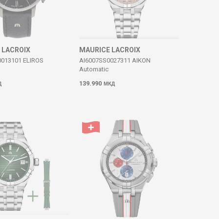
 LACROIX
MAURICE LACROIX
013101 ELIROS
AI6007SS0027311 AIKON
Automatic
139.990
Д
МКД