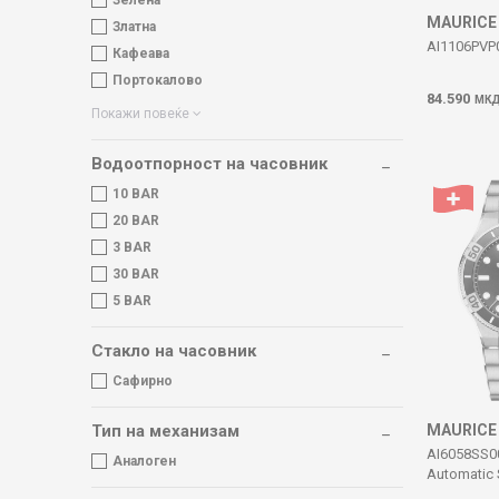
Зелена
MAURICE
Златна
AI1106PVP
Кафеава
Портокалово
84.590
МК
Покажи повеќе
Водоотпорност на часовник
10 BAR
20 BAR
3 BAR
30 BAR
5 BAR
Стакло на часовник
Сафирно
MAURICE
Тип на механизам
AI6058SS0
Аналоген
Automatic