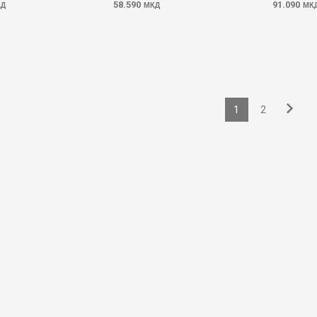
58.590
91.090
КД
МКД
МК
1
2