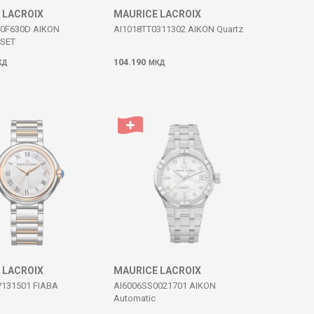
 LACROIX
MAURICE LACROIX
00F630D AIKON
AI1018TT0311302 AIKON Quartz
 SET
104.190
КД
МКД
 LACROIX
MAURICE LACROIX
131501 FIABA
AI6006SS0021701 AIKON
Automatic