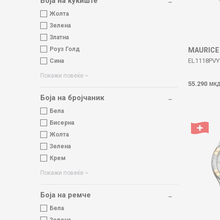
Боја на куќиште
Жолта
Зелена
Златна
Роуз Голд
MAURICE
EL1118PVY
Сина
Покажи повеќе
55.290
МК
Боја на бројчаник
Бела
Бисерна
Жолта
Зелена
Крем
Покажи повеќе
Боја на ремче
Бела