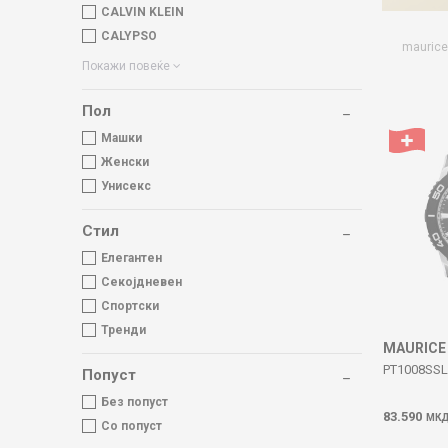
CALVIN KLEIN
CALYPSO
maurice-
Покажи повеќе
Пол
Машки
Женски
Унисекс
Стил
Елегантен
Секојдневен
Спортски
Тренди
MAURICE
PT1008SSL2
Попуст
Без попуст
83.590
МК
Со попуст