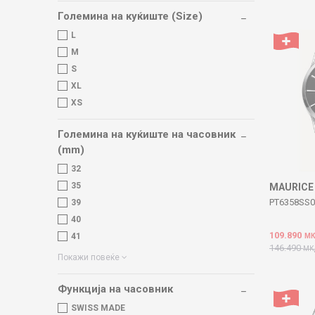
Големина на куќиште (Size)
L
M
S
XL
XS
Големина на куќиште на часовник
(mm)
32
35
MAURICE
PT6358SS
39
40
109.890
41
М
146.490
МК
Покажи повеќе
Функција на часовник
SWISS MADE