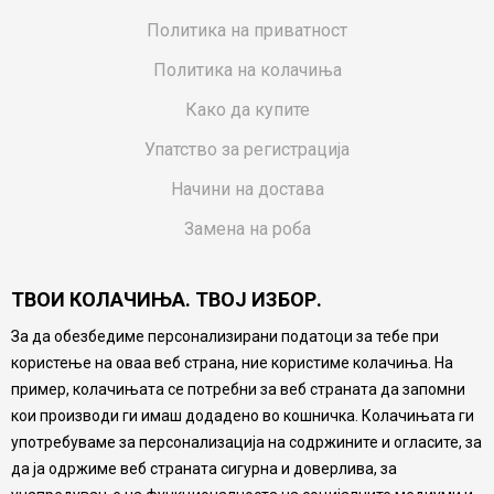
Политика на приватност
Политика на колачиња
Како да купите
Упатство за регистрација
Начини на достава
Замена на роба
Потрошувачки приговор
ТВОИ КОЛАЧИЊА. ТВОЈ ИЗБОР.
Ваучери
За да обезбедиме персонализирани податоци за тебе при
Product Finder
користење на оваа веб страна, ние користиме колачиња. На
FAQs
пример, колачињата се потребни за веб страната да запомни
кои производи ги имаш додадено во кошничка. Колачињата ги
Настојуваме да бидеме што попрецизни во описот на
употребуваме за персонализација на содржините и огласите, за
производите, прикажување на слики и цени, но не
да ја одржиме веб страната сигурна и доверлива, за
можеме да гарантираме дека сите информации се
комплетни и без грешка. Сите производи се дел од