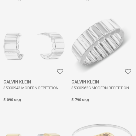
CALVIN KLEIN
CALVIN KLEIN
35000943 MODERN REPETITION
35000962C MODERN REPETITION
5.090
5.790
МКД
МКД