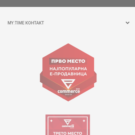
MY:TIME КОНТАКТ
15 150
ул. Гоце Николовски бр.74 Скопје
contact@mytime.mk
Работно време:
09:00 до 17:00