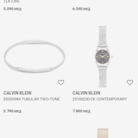
TEXTURE
5.090
6.590
МКД
МКД
CALVIN KLEIN
CALVIN KLEIN
35000984 TUBULAR TWO-TONE
25100200 CK CONTEMPORARY
5.790
7.890
МКД
МКД