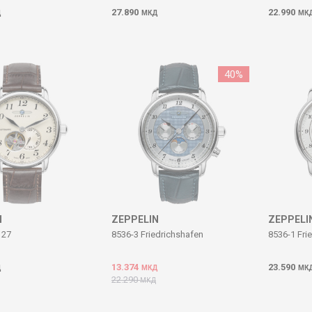
27.890
22.990
Д
МКД
МК
40
%
N
ZEPPELIN
ZEPPELI
127
8536-3 Friedrichshafen
8536-1 Fri
13.374
23.590
Д
МКД
МК
22.290
МКД