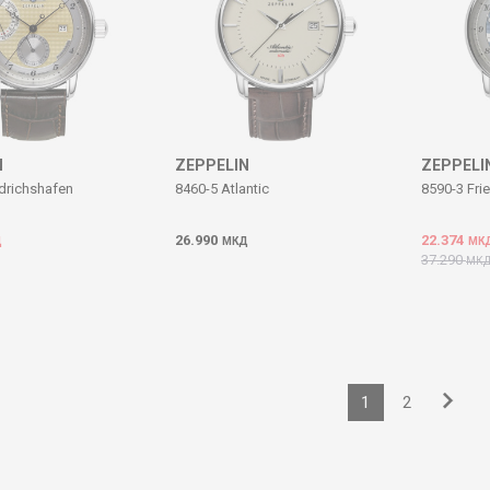
N
ZEPPELIN
ZEPPELI
edrichshafen
8460-5 Atlantic
8590-3 Fri
26.990
22.374
Д
МКД
МК
37.290
МК
1
2