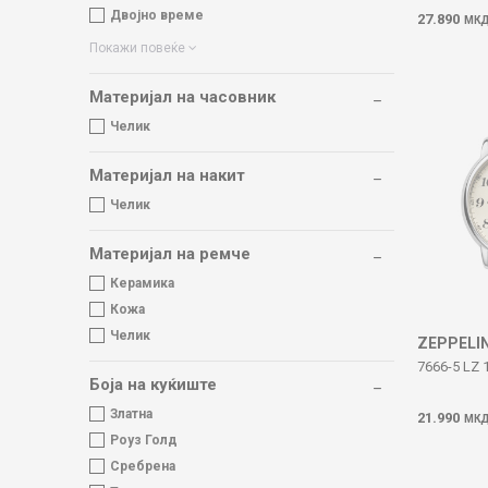
Двојно време
27.890
МК
Покажи повеќе
Материјал на часовник
Челик
Материјал на накит
Челик
Материјал на ремче
Керамика
Кожа
Челик
ZEPPELI
7666-5 LZ 
Боја на куќиште
Златна
21.990
МК
Роуз Голд
Сребрена