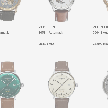
N
ZEPPELIN
ZEPPELI
omatik
8658-1 Automatik
7664-1 Au
25.690
23.690
Д
МКД
МК