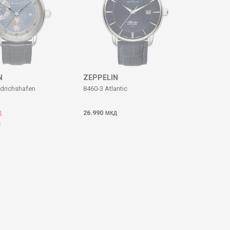
N
ZEPPELIN
edrichshafen
8460-3 Atlantic
26.990
Д
МКД
Д