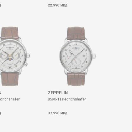
22.990
Д
МКД
N
ZEPPELIN
edrichshafen
8590-1 Friedrichshafen
37.990
Д
МКД