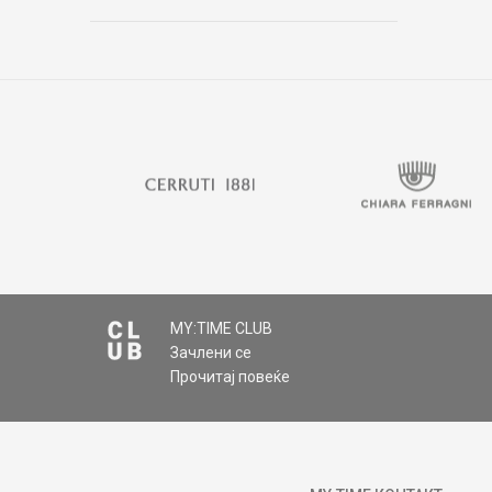
MY:TIME CLUB
Зачлени се
Прочитај повеќе