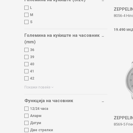
L
ZEPPELI
M
8056-4 Hin
S
19.490
МК
Големина на куќиште на часовник
(mm)
36
39
40
41
42
Покажи повеќе
Функција на часовник
12/24 часа
Аларм
ZEPPELI
Датум
8569-5 Fri
Две стрелки