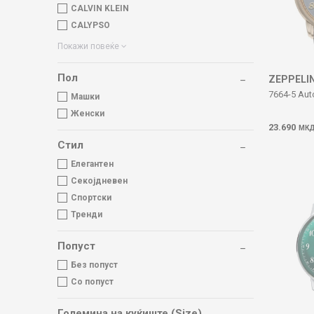
CALVIN KLEIN
CALYPSO
Покажи повеќе
Пол
ZEPPELI
7664-5 Aut
Машки
Женски
23.690
МК
Стил
Елегантен
Секојдневен
Спортски
Тренди
Попуст
Без попуст
Со попуст
Големина на куќиште (Size)