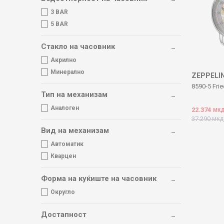
3 BAR
5 BAR
Стакло на часовник
Акрилно
Минерално
ZEPPELI
8590-5 Fri
Тип на механизам
Аналоген
22.374
МК
37.290
МКД
Вид на механизам
Автоматик
Кварцен
Форма на куќиште на часовник
Округло
Достапност