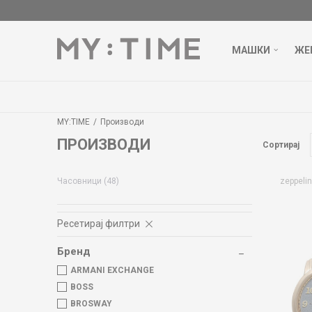
МАШКИ
ЖЕ
MY:TIME
Производи
ПРОИЗВОДИ
Сортирај
Часовници
(48)
zeppelin
Ресетирај филтри
Бренд
ARMANI EXCHANGE
BOSS
BROSWAY