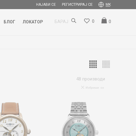
РЕГИСТРИРАЈ СЕ
НАЈАВИ СЕ
MK
0
0
БАРАЈ
БЛОГ
ЛОКАТОР
48
производи
Избриши се