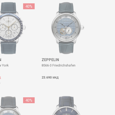
40
%
N
ZEPPELIN
w York
8566-3 Friedrichshafen
23.690
Д
МКД
Д
40
%