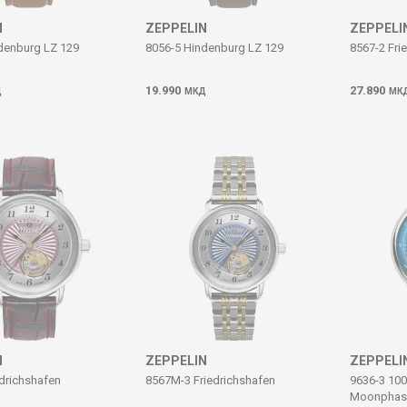
N
ZEPPELIN
ZEPPELI
denburg LZ 129
8056-5 Hindenburg LZ 129
8567-2 Fri
19.990
27.890
Д
МКД
МК
N
ZEPPELIN
ZEPPELI
edrichshafen
8567M-3 Friedrichshafen
9636-3 100
Moonphas