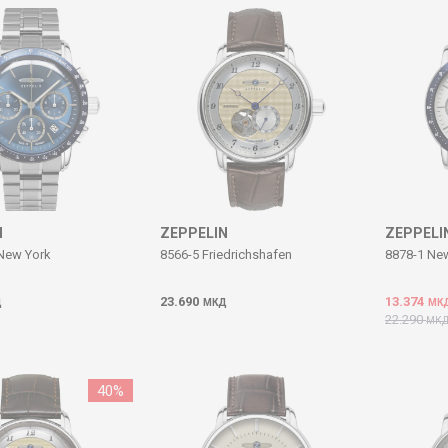
N
ZEPPELIN
ZEPPELI
New York
8566-5 Friedrichshafen
8878-1 Ne
23.690
13.374
Д
МКД
МК
22.290
МК
40
%