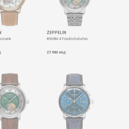
N
ZEPPELIN
tomatik
8569M-4 Friedrichshafen
27.980
Д
МКД