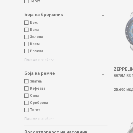
Тегет
Боја на бројчаник
Беж
Бела
Зелена
Крем
Розева
Покажи повеќе
ZEPPELI
Боја на ремче
8878M-B3 
Златна
Кафеава
25.690
МК
Сина
Сребрена
Тегет
Покажи повеќе
Водоотпорност на часовник