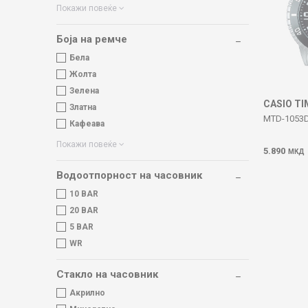
Покажи повеќе
Боја на ремче
Бела
Жолта
Зелена
CASIO T
Златна
MTD-1053D
Кафеава
Покажи повеќе
5.890
МКД
Водоотпорност на часовник
10 BAR
20 BAR
5 BAR
WR
Стакло на часовник
Акрилно