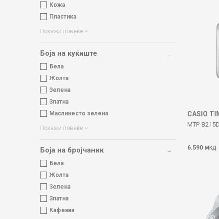
Кожа
Пластика
Покажи повеќе
Боја на куќиште
Бела
Жолта
Зелена
Златна
CASIO T
Маслинесто зелена
MTP-B215D
Покажи повеќе
6.590
МКД
Боја на бројчаник
Бела
Жолта
Зелена
Златна
Кафеава