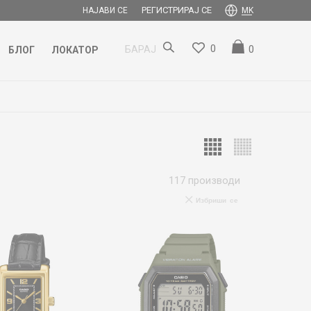
РЕГИСТРИРАЈ СЕ
НАЈАВИ СЕ
MK
0
0
БАРАЈ
БЛОГ
ЛОКАТОР
117
производи
Избриши се