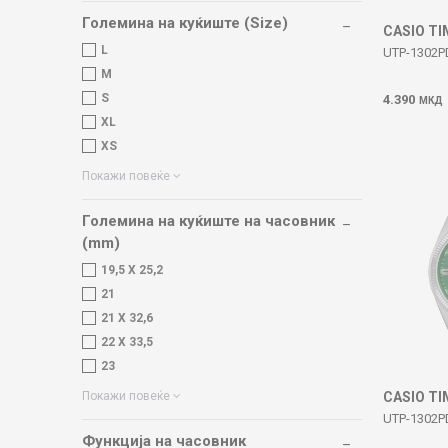
Големина на куќиште (Size)
CASIO T
L
UTP-1302P
M
S
4.390
МКД
XL
XS
Покажи повеќе
Големина на куќиште на часовник
(mm)
19,5 X 25,2
21
21 X 32,6
22 X 33,5
23
CASIO T
Покажи повеќе
UTP-1302P
Функција на часовник