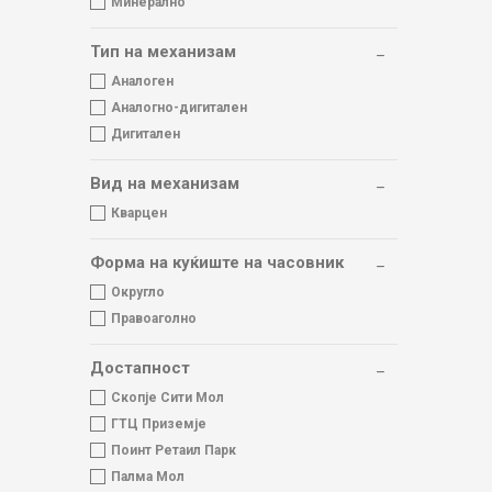
Минерално
Тип на механизам
Аналоген
Аналогно-дигитален
Дигитален
Вид на механизам
Кварцен
Форма на куќиште на часовник
Округло
Правоаголно
Достапност
Скопје Сити Мол
ГТЦ Приземје
Поинт Ретаил Парк
Палма Мол