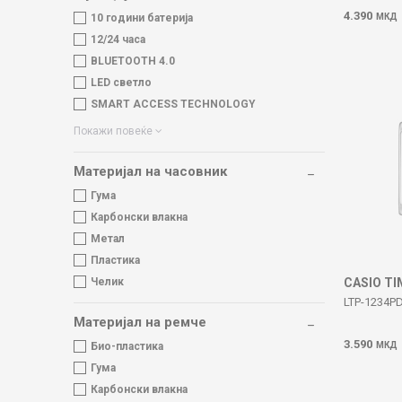
4.390
МКД
10 години батерија
12/24 часа
BLUETOOTH 4.0
LED светло
SMART ACCESS TECHNOLOGY
Покажи повеќе
Материјал на часовник
Гума
Карбонски влакна
Метал
Пластика
CASIO T
Челик
LTP-1234P
Материјал на ремче
3.590
МКД
Био-пластика
Гума
Карбонски влакна