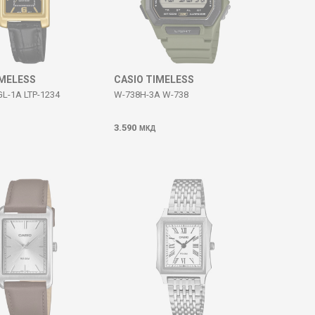
IMELESS
CASIO TIMELESS
GL-1A LTP-1234
W-738H-3A W-738
3.590
МКД