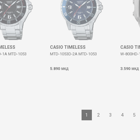
IMELESS
CASIO TIMELESS
CASIO T
-1A MTD-1053
MTD-1053D-2A MTD-1053
W-800HD-
5.890
3.590
МКД
МКД
1
2
3
4
5