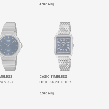
4.390
МКД
IMELESS
CASIO TIMELESS
2A MQ-24
LTP-B190D-2B LTP-B190
6.590
МКД