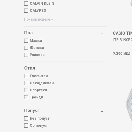
CALVIN KLEIN
CALYPSO
Покажи повеќе
Пол
CASIO T
LTP-B190R
Машки
Женски
7.390
МКД
Унисекс
Стил
Елегантен
Секојдневен
Спортски
Тренди
Попуст
Без попуст
Со попуст