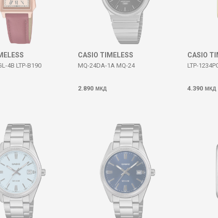
IMELESS
CASIO TIMELESS
CASIO T
GL-4B LTP-B190
MQ-24DA-1A MQ-24
LTP-1234P
2.890
4.390
МКД
МКД