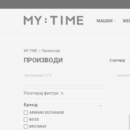
МАШКИ
ЖЕ
MY:TIME
Производи
ПРОИЗВОДИ
Сортирај
Часовници
(117)
casio-ti
Ресетирај филтри
Бренд
ARMANI EXCHANGE
BOSS
BROSWAY