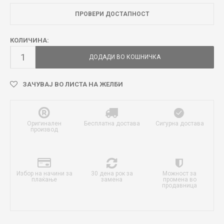
ПРОВЕРИ ДОСТАПНОСТ
КОЛИЧИНА:
ДОДАДИ ВО КОШНИЧКА
ЗАЧУВАЈ ВО ЛИСТА НА ЖЕЛБИ
Оригинален
Бесплатна достава
Сигурна достава
производ
Избор на начини за
30 дена рок за
Можност за
плаќање
замена
промена во
продавница