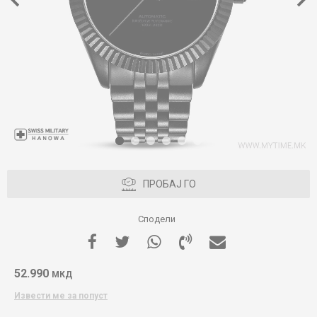
1
2
3
4
5
6
ПРОБАЈ ГО
Сподели
52.990
МКД
Извести ме за попуст