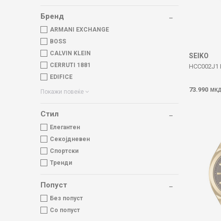
Бренд
ARMANI EXCHANGE
BOSS
CALVIN KLEIN
SEIKO
CERRUTI 1881
HCC002J1 
EDIFICE
73.990
МК
Покажи повеќе
Стил
Елегантен
Секојдневен
Спортски
Тренди
Попуст
Без попуст
Со попуст