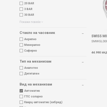
20 BAR
3 BAR
30 BAR
Покажи повеќе
Стакло на часовник
SWISS M
Акрилно
SMWGL000
Минерално
Сафирно
44.990
МК
Тип на механизам
Аналоген
Дигитален
Вид на механизам
Автоматик
ГПС соларно
Кварц-автоматик (хибрид)