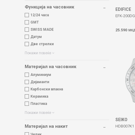
Функција на часовник
EDIFICE
12/24 часа
EFK-200DG
GMT
SWISS MADE
25.590
МК
Датум
Две стрелки
Покажи повеќе
Материјал на часовник
Алуминиум
Дијаманти
Карбонски влакна
Керамика
Пластика
Покажи повеќе
SEIKO
Материјал на накит
HDB007K1 
Челик