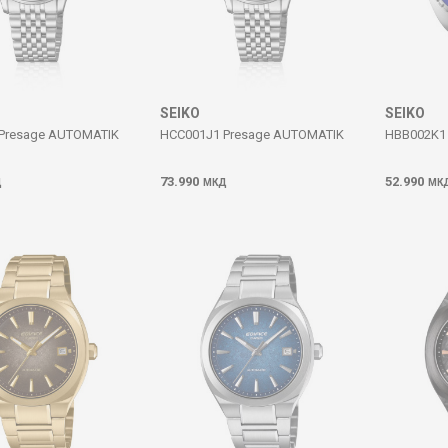
SEIKO
SEIKO
Presage AUTOMATIK
HCC001J1 Presage AUTOMATIK
HBB002K1
73.990
52.990
Д
МКД
МК