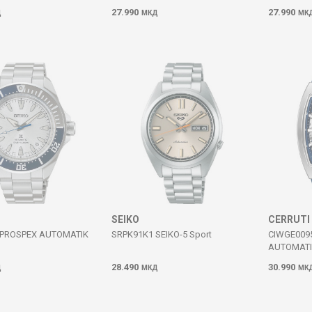
27.990
27.990
Д
МКД
МК
SEIKO
CERRUTI
 PROSPEX AUTOMATIK
SRPK91K1 SEIKO-5 Sport
CIWGE009
AUTOMAT
28.490
30.990
Д
МКД
МК