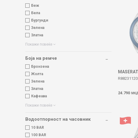
Беж
Бела
Бургунди
Зелена
Златна
Покажи повеќе
Боја на ремче
Бронзена
MASERAT
Жолта
R8823112
Зелена
Златна
24.790
МК
Кафеава
Покажи повеќе
Водоотпорност на часовник
10 BAR
100 BAR