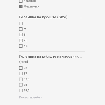
Кварцен
Механички
Големина на куќиште (Size)
L
M
S
XL
XS
Големина на куќиште на часовник
(mm)
32
37
37,5
38
38,5
Покажи повеќе