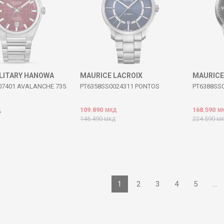
ILITARY HANOWA
MAURICE LACROIX
MAURICE
7401 AVALANCHE 735
PT6358SS0024311 PONTOS
PT6388SS
109.890
168.590
Д
МКД
М
146.490
224.590
МКД
М
1
2
3
4
5
...