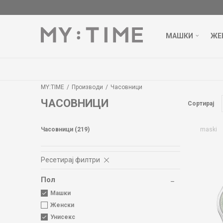
МАШКИ
ЖЕ
БЕСПЛАТНА ДОСТАВА НАД 3000 ден
ДОЗНАЈ ПОВЕЌЕ
MY:TIME
Производи
Часовници
ЧАСОВНИЦИ
Сортирај
Часовници
(219)
maski
Ресетирај филтри
Пол
Машки
Женски
Унисекс