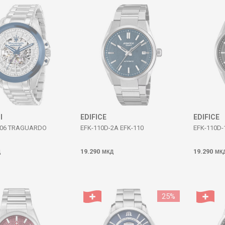
I
EDIFICE
EDIFICE
006 TRAGUARDO
EFK-110D-2A EFK-110
EFK-110D-
19.290
19.290
Д
МКД
МК
25
%