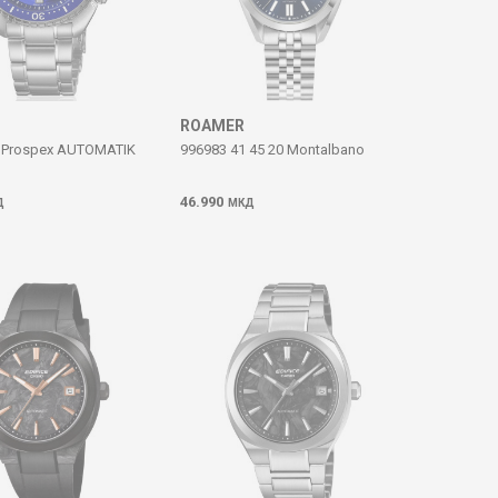
ROAMER
 Prospex AUTOMATIK
996983 41 45 20 Montalbano
46.990
Д
МКД