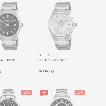
EDIFICE
1A EFK-110
EFK-110D-7A EFK-110
19.290
Д
МКД
25
%
25
%