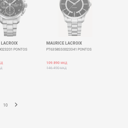
 LACROIX
MAURICE LACROIX
0023201 PONTOS
PT6358SS0023341 PONTOS
109.890
КД
МКД
146.490
КД
МКД
10