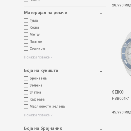
28.990
МК
Материјал на ремче
Гума
Кожа
Метал
Платно
Силикон
Покажи повеќе
Боја на куќиште
Бронзена
Зелена
SEIKO
Златна
HBB001K1
Кафеава
Маслинесто зелена
45.990
МК
Покажи повеќе
Боја на бројчаник