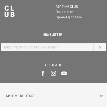
MY:TIME CLUB
Зачлени се
Прочитај повеќе
NEWSLETTER
НАЈ
СЛЕДИ НÉ
MY:TIME КОНТАКТ