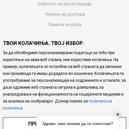
Упатство за регистрација
Начини на достава
Замена на роба
Потрошувачки приговор
ТВОИ КОЛАЧИЊА. ТВОЈ ИЗБОР.
Ваучери
За да обезбедиме персонализирани податоци за тебе при
Product Finder
користење на оваа веб страна, ние користиме колачиња. На
FAQs
пример, колачињата се потребни за веб страната да запомни
кои производи ги имаш додадено во кошничка. Колачињата ги
Настојуваме да бидеме што попрецизни во описот на
употребуваме за персонализација на содржините и огласите, за
производите, прикажување на слики и цени, но не
да ја одржиме веб страната сигурна и доверлива, за
можеме да гарантираме дека сите информации се
комплетни и без грешка. Сите производи се дел од
унапредување на функционалноста на социјалните медиуми и
нашата понуда, но не се подразбира дека мора да се
за анализа на сообраќајот. Дознај повеќе за
политика на
достапни во секој момент.
колачиња
.
✕
ПРИЛАГОДИ ПОСТАВУВАЊА
Здраво, како можам да ти помогнам?