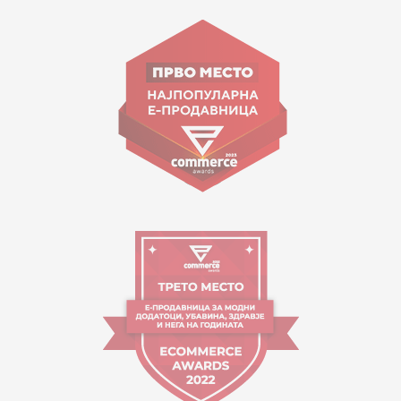
15 150
ул. Гоце Николовски бр.74 Скопје
contact@mytime.mk
Работно време:
09:00 до 17:00