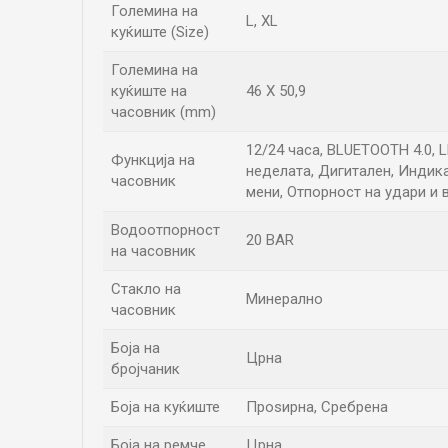
Големина на
L
,
XL
куќиште (Size)
Големина на
куќиште на
46 X 50,9
часовник (mm)
12/24 часа, BLUETOOTH 4.0, 
Функција на
неделата, Дигитален, Индика
часовник
мени, Отпорност на удари и 
Водоотпорност
20 BAR
на часовник
Стакло на
Минерално
часовник
Боја на
Црна
бројчаник
Боја на куќиште
Проѕирна, Сребрена
Боја на ремче
Црна