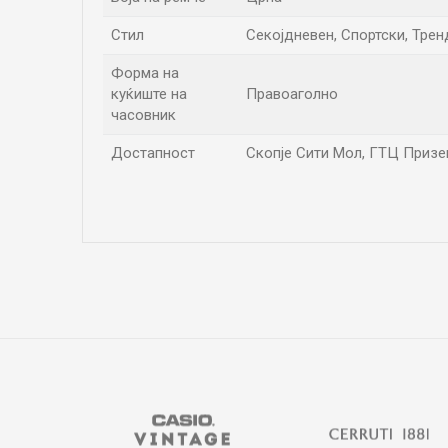
Стил
Секојдневен, Спортски, Трен
Форма на
куќиште на
Правоаголно
часовник
Достапност
Скопје Сити Мол, ГТЦ Приземј
Име/Прекар
Коментар