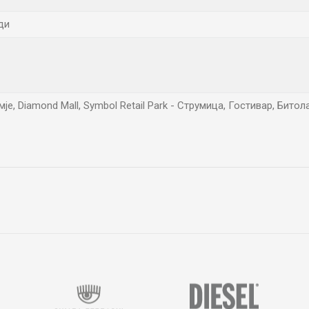
ди
е, Diamond Mall, Symbol Retail Park - Струмица, Гостивар, Бито
Е-меил