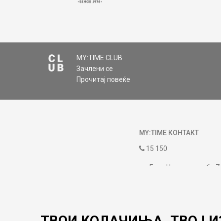
MY:TIME CLUB
Зачлени се
ИСПРАТИ
Прочитај повеќе
MY:TIME КОНТАКТ
15 150
ул. Гоце Николовски бр.7
contact@mytime.mk
Работно време:
09:00 до 17:00
ТВОИ КОЛАЧИЊА. ТВОЈ И