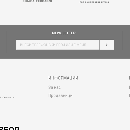
NEWSLETTER
НАЈАВИ СЕ
ИНФОРМАЦИИ
За нас
Продавници
4 Скопје
Контакт
MY:TIME CLUB
Вработување
ЗБОР.
Соработка со нас