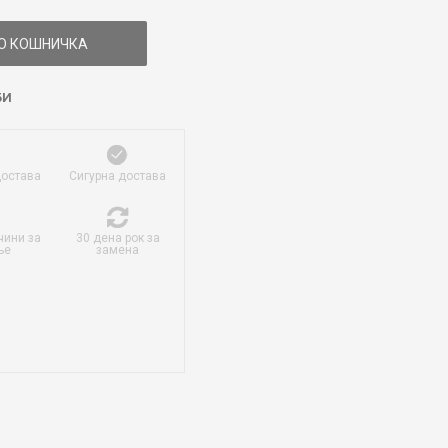
О КОШНИЧКА
БИ
достава
Сигурна достава
чини за
30 дена рок за
ње
замена