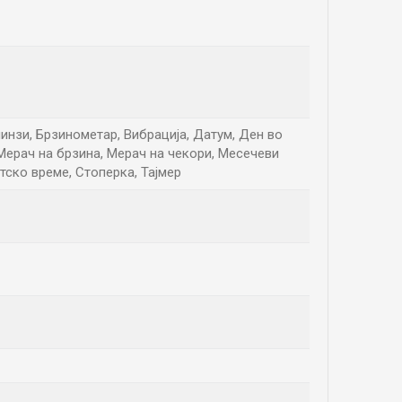
инзи, Брзинометар, Вибрација, Датум, Ден во
 Мерач на брзина, Мерач на чекори, Месечеви
тско време, Стоперка, Тајмер