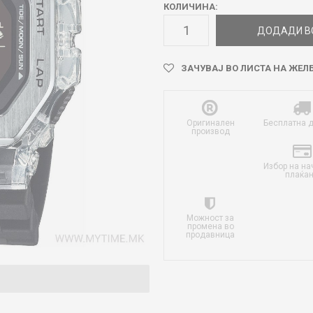
КОЛИЧИНА:
ДОДАДИ В
ЗАЧУВАЈ ВО ЛИСТА НА ЖЕЛ
Оригинален
Бесплатна 
производ
Избор на на
плаќа
Можност за
промена во
продавница