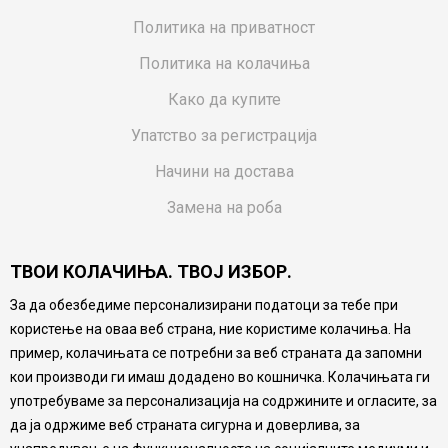
Политика на приватност
Политика на колачиња
Како да купите
Упатство за регистрација
Начини на достава
Замена на роба
Потрошувачки приговор
ТВОИ КОЛАЧИЊА. ТВОЈ ИЗБОР.
Ваучери
За да обезбедиме персонализирани податоци за тебе при
Product Finder
користење на оваа веб страна, ние користиме колачиња. На
FAQs
пример, колачињата се потребни за веб страната да запомни
кои производи ги имаш додадено во кошничка. Колачињата ги
Настојуваме да бидеме што попрецизни во описот на
употребуваме за персонализација на содржините и огласите, за
производите, прикажување на слики и цени, но не
да ја одржиме веб страната сигурна и доверлива, за
можеме да гарантираме дека сите информации се
комплетни и без грешка. Сите производи се дел од