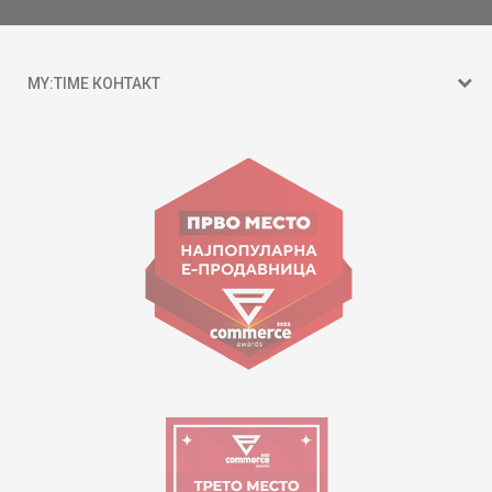
MY:TIME КОНТАКТ
15 150
ул. Гоце Николовски бр.74 Скопје
contact@mytime.mk
Работно време:
09:00 до 17:00