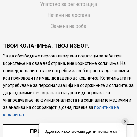
Упатство за регистрација
Начини на достава
Замена на роба
Потрошувачки приговор
ТВОИ КОЛАЧИЊА. ТВОЈ ИЗБОР.
Ваучери
За да обезбедиме персонализирани податоци за тебе при
Product Finder
користење на оваа веб страна, ние користиме колачиња. На
FAQs
пример, колачињата се потребни за веб страната да запомни
кои производи ги имаш додадено во кошничка. Колачињата ги
Настојуваме да бидеме што попрецизни во описот на
употребуваме за персонализација на содржините и огласите, за
производите, прикажување на слики и цени, но не
да ја одржиме веб страната сигурна и доверлива, за
можеме да гарантираме дека сите информации се
комплетни и без грешка. Сите производи се дел од
унапредување на функционалноста на социјалните медиуми и
нашата понуда, но не се подразбира дека мора да се
за анализа на сообраќајот. Дознај повеќе за
политика на
достапни во секој момент.
колачиња
.
✕
ПРИЛАГОДИ ПОСТАВУВАЊА
Здраво, како можам да ти помогнам?