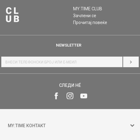
MY:TIME CLUB
Зачлени се
Прочитај повеќе
NEWSLETTER
НАЈ
СЛЕДИ НÉ
MY:TIME КОНТАКТ