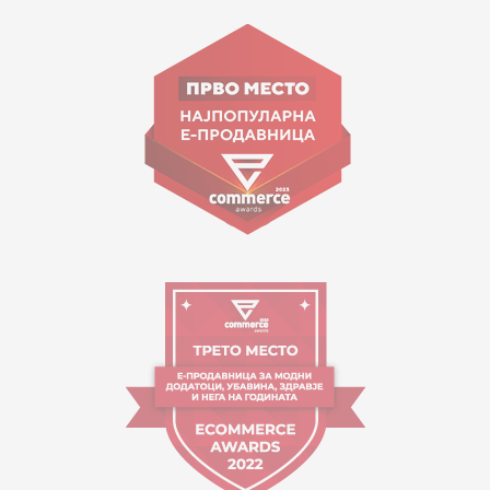
15 150
ул. Гоце Николовски бр.74 Скопје
contact@mytime.mk
Работно време:
09:00 до 17:00