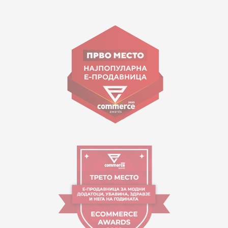
15 150
ул. Гоце Николовски бр.74 Скопје
contact@mytime.mk
Работно време:
09:00 до 17:00