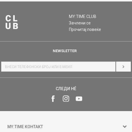
MY:TIME CLUB
Зачлени се
Прочитај повеќе
NEWSLETTER
НАЈ
СЛЕДИ НÉ
MY:TIME КОНТАКТ