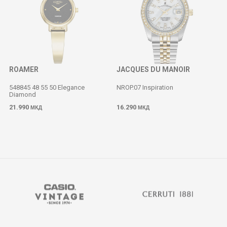
ROAMER
JACQUES DU MANOIR
548845 48 55 50 Elegance
NROP.07 Inspiration
Diamond
M
21.990
16.290
МКД
МКД