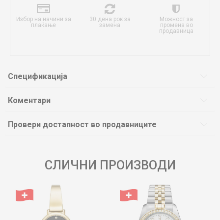
Избор на начини за
30 дена рок за
Можност за
плаќање
замена
промена во
продавница
Спецификација
Коментари
Провери достапност во продавниците
СЛИЧНИ ПРОИЗВОДИ