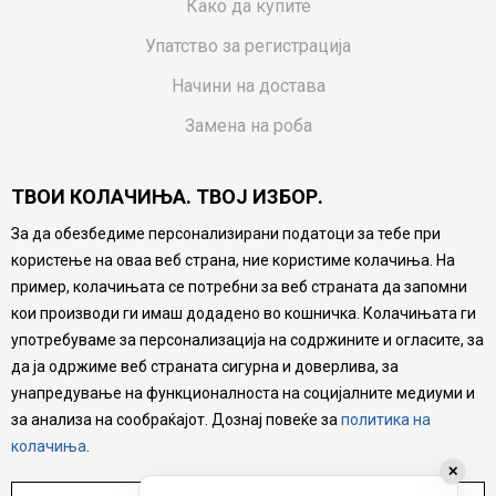
Како да купите
Упатство за регистрација
Начини на достава
Замена на роба
Потрошувачки приговор
ТВОИ КОЛАЧИЊА. ТВОЈ ИЗБОР.
Ваучери
За да обезбедиме персонализирани податоци за тебе при
Product Finder
користење на оваа веб страна, ние користиме колачиња. На
FAQs
пример, колачињата се потребни за веб страната да запомни
кои производи ги имаш додадено во кошничка. Колачињата ги
Настојуваме да бидеме што попрецизни во описот на
употребуваме за персонализација на содржините и огласите, за
производите, прикажување на слики и цени, но не
да ја одржиме веб страната сигурна и доверлива, за
можеме да гарантираме дека сите информации се
комплетни и без грешка. Сите производи се дел од
унапредување на функционалноста на социјалните медиуми и
нашата понуда, но не се подразбира дека мора да се
за анализа на сообраќајот. Дознај повеќе за
политика на
достапни во секој момент.
колачиња
.
✕