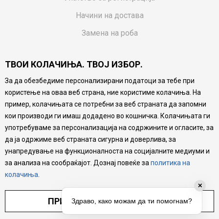
Начини на достава
Замена на роба
Потрошувачки приговор
ТВОИ КОЛАЧИЊА. ТВОЈ ИЗБОР.
Ваучери
За да обезбедиме персонализирани податоци за тебе при
Product Finder
користење на оваа веб страна, ние користиме колачиња. На
FAQs
пример, колачињата се потребни за веб страната да запомни
кои производи ги имаш додадено во кошничка. Колачињата ги
Настојуваме да бидеме што попрецизни во описот на
употребуваме за персонализација на содржините и огласите, за
производите, прикажување на слики и цени, но не
да ја одржиме веб страната сигурна и доверлива, за
можеме да гарантираме дека сите информации се
комплетни и без грешка. Сите производи се дел од
унапредување на функционалноста на социјалните медиуми и
нашата понуда, но не се подразбира дека мора да се
за анализа на сообраќајот. Дознај повеќе за
политика на
достапни во секој момент.
колачиња
.
✕
ПРИЛАГОДИ ПОСТАВУВАЊА
Здраво, како можам да ти помогнам?