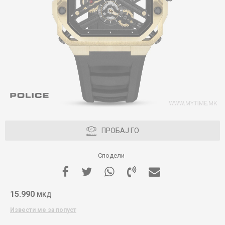
ПРОБАЈ ГО
Сподели
15.990
МКД
Извести ме за попуст