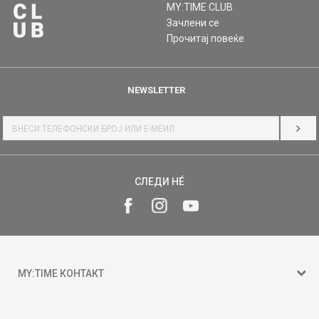
MY:TIME CLUB
Зачлени се
Прочитај повеќе
NEWSLETTER
НАЈ
СЛЕДИ НÉ
MY:TIME КОНТАКТ
15 150