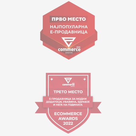
ул. Гоце Николовски бр.74 Скопје
contact@mytime.mk
Работно време:
09:00 до 17:00