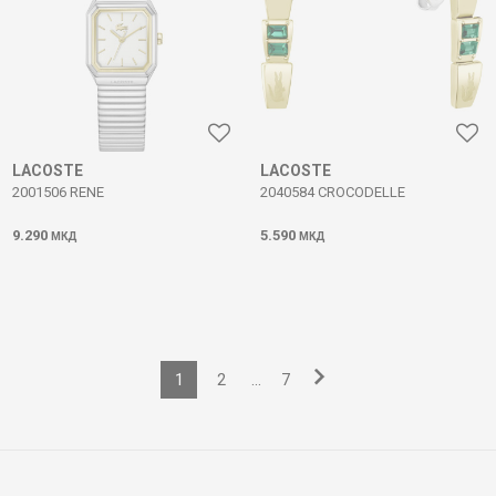
LACOSTE
LACOSTE
2001506 RENE
2040584 CROCODELLE
9.290
5.590
МКД
МКД
1
2
...
7