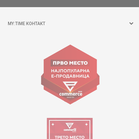
MY:TIME КОНТАКТ
15 150
ул. Гоце Николовски бр.74 Скопје
contact@mytime.mk
Работно време:
09:00 до 17:00