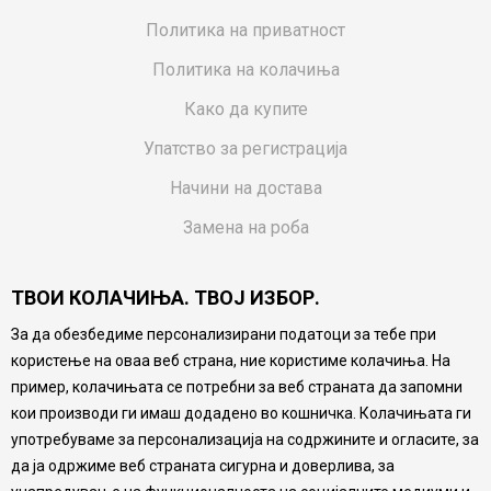
Политика на приватност
Политика на колачиња
Како да купите
Упатство за регистрација
Начини на достава
Замена на роба
Потрошувачки приговор
ТВОИ КОЛАЧИЊА. ТВОЈ ИЗБОР.
Ваучери
За да обезбедиме персонализирани податоци за тебе при
Product Finder
користење на оваа веб страна, ние користиме колачиња. На
FAQs
пример, колачињата се потребни за веб страната да запомни
кои производи ги имаш додадено во кошничка. Колачињата ги
Настојуваме да бидеме што попрецизни во описот на
употребуваме за персонализација на содржините и огласите, за
производите, прикажување на слики и цени, но не
да ја одржиме веб страната сигурна и доверлива, за
можеме да гарантираме дека сите информации се
комплетни и без грешка. Сите производи се дел од