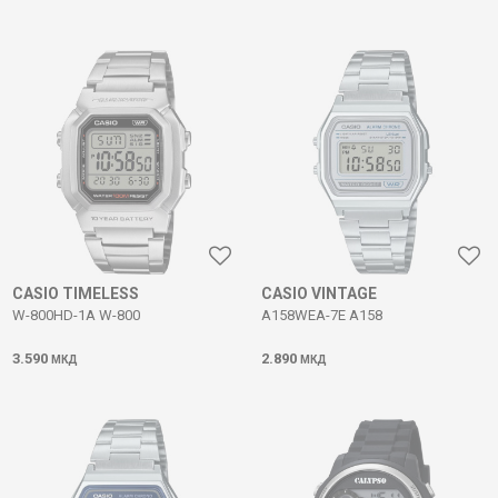
CASIO TIMELESS
CASIO VINTAGE
W-800HD-1A W-800
A158WEA-7E A158
3.590
2.890
МКД
МКД