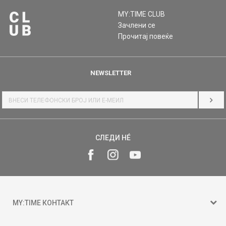
MY:TIME CLUB
Зачлени се
Прочитај повеќе
NEWSLETTER
НАЈ
СЛЕДИ НÉ
MY:TIME КОНТАКТ