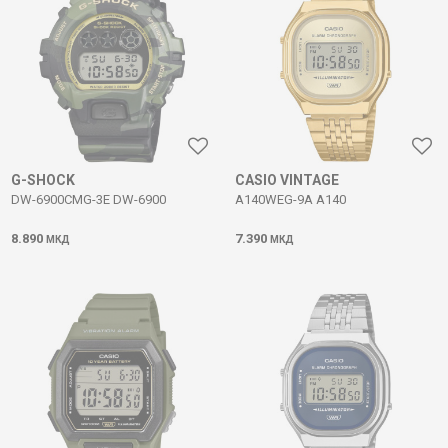
G-SHOCK
CASIO VINTAGE
DW-6900CMG-3E DW-6900
A140WEG-9A A140
8.890
7.390
МКД
МКД