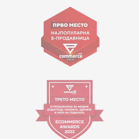
15 150
ул. Гоце Николовски бр.74 Скопје
contact@mytime.mk
Работно време:
09:00 до 17:00