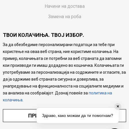
Начини на достава
Замена на роба
Потрошувачки приговор
ТВОИ КОЛАЧИЊА. ТВОЈ ИЗБОР.
Ваучери
За да обезбедиме персонализирани податоци за тебе при
Product Finder
користење на оваа веб страна, ние користиме колачиња. На
FAQs
пример, колачињата се потребни за веб страната да запомни
кои производи ги имаш додадено во кошничка. Колачињата ги
Настојуваме да бидеме што попрецизни во описот на
употребуваме за персонализација на содржините и огласите, за
производите, прикажување на слики и цени, но не
да ја одржиме веб страната сигурна и доверлива, за
можеме да гарантираме дека сите информации се
комплетни и без грешка. Сите производи се дел од
унапредување на функционалноста на социјалните медиуми и
нашата понуда, но не се подразбира дека мора да се
за анализа на сообраќајот. Дознај повеќе за
политика на
достапни во секој момент.
колачиња
.
✕
ПРИЛАГОДИ ПОСТАВУВАЊА
Здраво, како можам да ти помогнам?