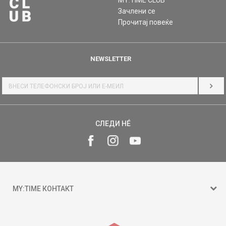
MY:TIME CLUB
Зачлени се
Прочитај повеќе
NEWSLETTER
НАЈ
СЛЕДИ НÉ
MY:TIME КОНТАКТ
15 150