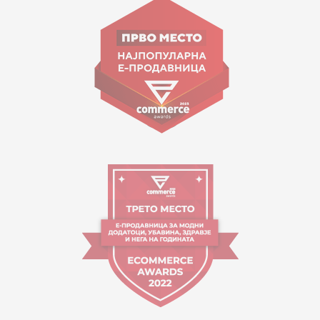
ул. Гоце Николовски бр.74 Скопје
contact@mytime.mk
Работно време:
09:00 до 17:00