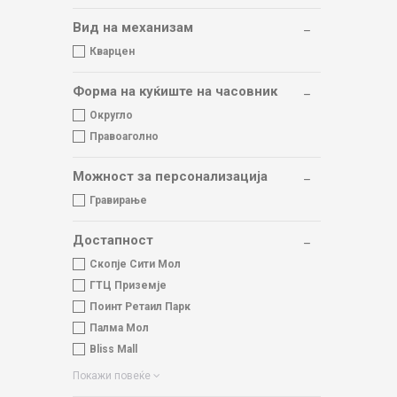
Вид на механизам
Кварцен
Форма на куќиште на часовник
Округло
Правоаголно
Можност за персонализација
Гравирање
Достапност
Скопје Сити Мол
ГТЦ Приземје
Поинт Ретаил Парк
Палма Мол
Bliss Mall
Покажи повеќе