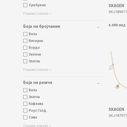
Сребрена
SKAGEN
SKJ189671
Покажи повеќе
6.490
МКД
Боја на бројчаник
Бела
Бисерна
Бордо
Зелена
Златна
Покажи повеќе
Боја на ремче
Бела
Златна
Кафеава
SKAGEN
Роуз Голд
SKJ187971
Сива
Покажи повеќе