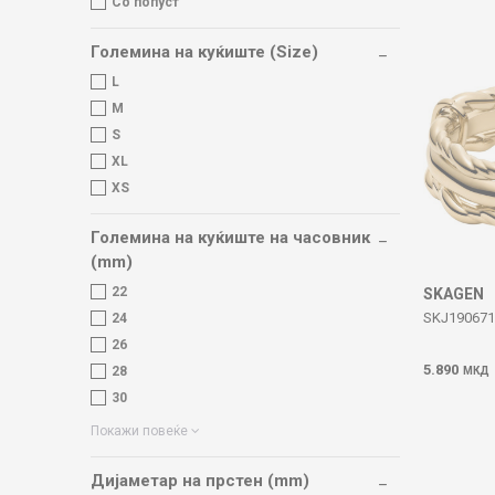
Со попуст
Големина на куќиште (Size)
L
M
S
XL
XS
Големина на куќиште на часовник
(mm)
22
SKAGEN
SKJ190671
24
26
5.890
28
МКД
30
Покажи повеќе
Дијаметар на прстен (mm)