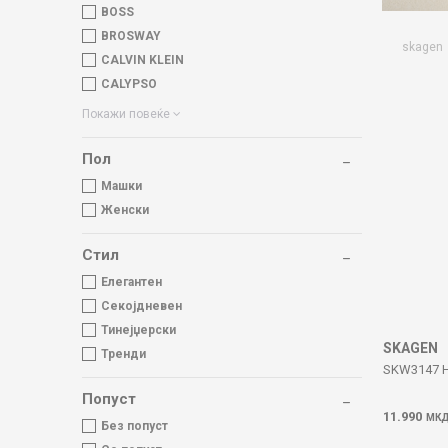
BOSS
BROSWAY
skagen
CALVIN KLEIN
CALYPSO
Покажи повеќе
Пол
Машки
Женски
Стил
Елегантен
Секојдневен
Тинејџерски
SKAGEN
Тренди
SKW3147 
Попуст
11.990
МК
Без попуст