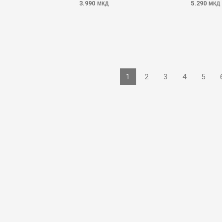
3.990
5.290
МКД
МКД
1
2
3
4
5