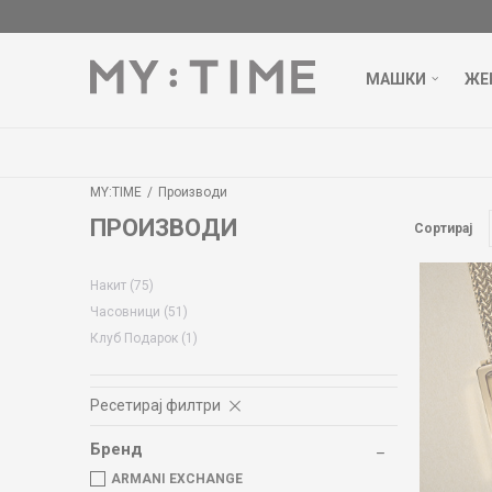
МАШКИ
ЖЕ
БЕСПЛАТН
MY:TIME
Производи
ПРОИЗВОДИ
Сортирај
Накит
(75)
Часовници
(51)
Клуб Подарок
(1)
Ресетирај филтри
Бренд
ARMANI EXCHANGE