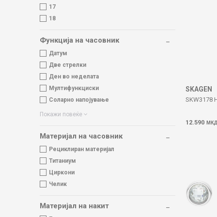
17
18
Функција на часовник
Датум
Две стрелки
Ден во неделата
Мултифункциски
SKAGEN
SKW3178 
Соларно напојување
Покажи повеќе
12.590
МК
Материјал на часовник
Рециклиран материјал
Титаниум
Циркони
Челик
Материјал на накит