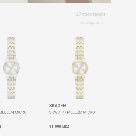
127
производи
Избриши се
SKAGEN
MELLEM MICRO
SKW3177 MELLEM MICRO
11.990
Д
МКД