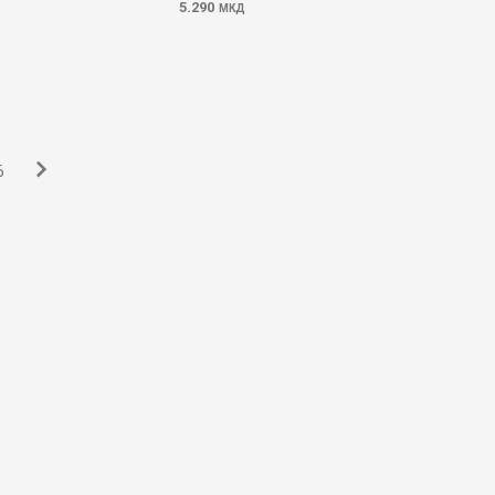
5.290
МКД
6