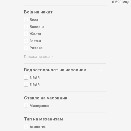
6.590
МКД
Боја на накит
Бела
Бисерна
Жолта
Златна
Розева
Покажи повеќе
Водоотпорност на часовник
3 BAR
5 BAR
Стакло на часовник
Минерално
Тип на механизам
Аналоген