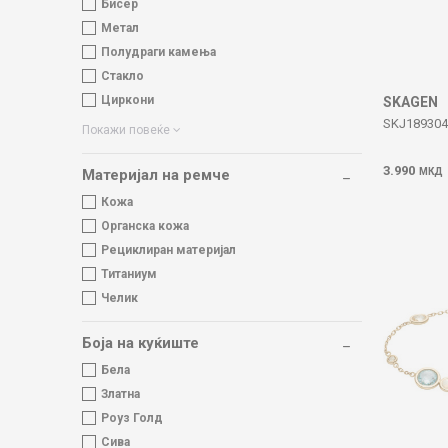
Бисер
Метал
Полудраги камења
Стакло
Циркони
SKAGEN
SKJ189304
Покажи повеќе
3.990
МКД
Материјал на ремче
Кожа
Органска кожа
Рециклиран материјал
Титаниум
Челик
Боја на куќиште
Бела
Златна
Роуз Голд
Сива