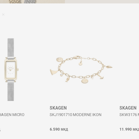
SKAGEN
SKAGEN
HAGEN MICRO
SKJ1901710 MODERNE IKON
SKW3176 
6.590
11.990
Д
МКД
МК