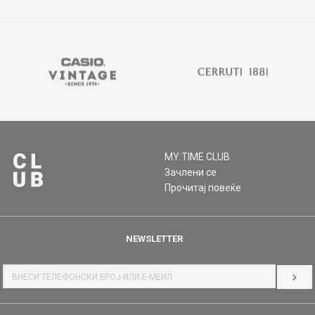
MY:TIME CLUB
Зачлени се
Прочитај повеќе
NEWSLETTER
НАЈ