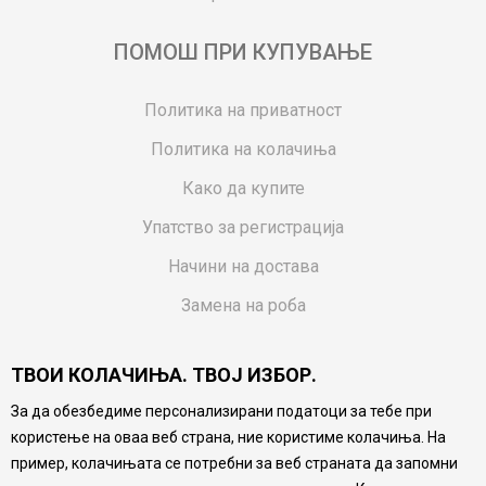
ПОМОШ ПРИ КУПУВАЊЕ
Политика на приватност
Политика на колачиња
Како да купите
Упатство за регистрација
Начини на достава
Замена на роба
Потрошувачки приговор
ТВОИ КОЛАЧИЊА. ТВОЈ ИЗБОР.
Ваучери
За да обезбедиме персонализирани податоци за тебе при
Product Finder
користење на оваа веб страна, ние користиме колачиња. На
FAQs
пример, колачињата се потребни за веб страната да запомни