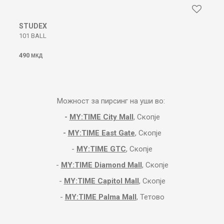
STUDEX
ST
101 BALL
102
490
490
МКД
Можност за пирсинг на уши во:
-
MY:TIME City Mall
, Скопје
-
MY:TIME East Gate
, Скопје
-
MY:TIME GTC
, Скопје
-
MY:TIME Diamond Mall
, Скопје
-
MY:TIME Capitol Mall
, Скопје
-
MY:TIME Palma Mall
, Тетово