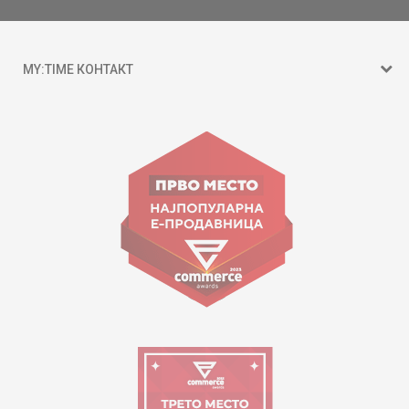
MY:TIME КОНТАКТ
15 150
ул. Гоце Николовски бр.74 Скопје
contact@mytime.mk
Работно време:
09:00 до 17:00