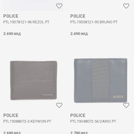
POLICE
POLICE
PTL19378121-96 REZOL PT
PTL19338121-95 BRUNO PT
2.690
2.490
МКД
МКД
POLICE
POLICE
PTL19388072-3 KEYWON PT
PTL19348072-56 DARIO PT
2.690
2.790
МКД
МКД