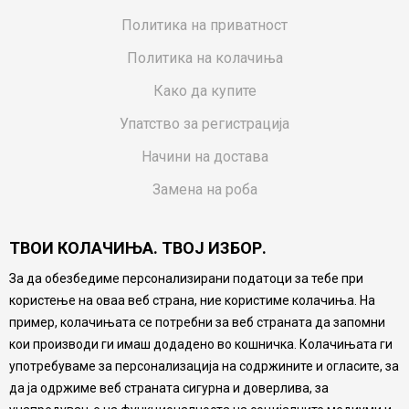
Политика на приватност
Политика на колачиња
Како да купите
Упатство за регистрација
Начини на достава
Замена на роба
Потрошувачки приговор
ТВОИ КОЛАЧИЊА. ТВОЈ ИЗБОР.
Ваучери
За да обезбедиме персонализирани податоци за тебе при
Product Finder
користење на оваа веб страна, ние користиме колачиња. На
FAQs
пример, колачињата се потребни за веб страната да запомни
кои производи ги имаш додадено во кошничка. Колачињата ги
Настојуваме да бидеме што попрецизни во описот на
употребуваме за персонализација на содржините и огласите, за
производите, прикажување на слики и цени, но не
да ја одржиме веб страната сигурна и доверлива, за
можеме да гарантираме дека сите информации се
комплетни и без грешка. Сите производи се дел од