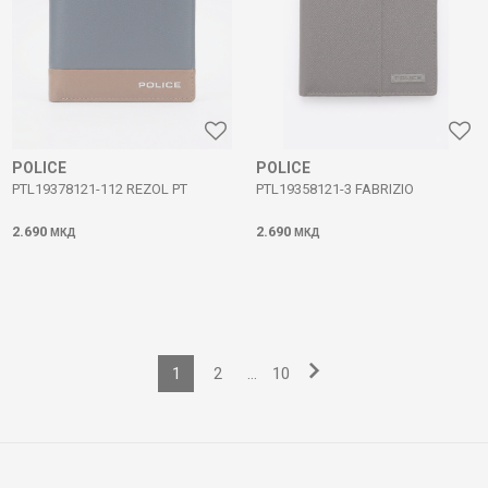
POLICE
POLICE
PTL19378121-112 REZOL PT
PTL19358121-3 FABRIZIO
2.690
2.690
МКД
МКД
1
2
...
10