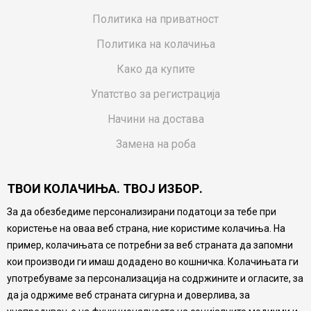
Политика на приватност
Политика на колачиња
Како да купите
Упатство за регистрација
Начини на достава
Замена на роба
Потрошувачки приговор
ТВОИ КОЛАЧИЊА. ТВОЈ ИЗБОР.
Ваучери
За да обезбедиме персонализирани податоци за тебе при
Product Finder
користење на оваа веб страна, ние користиме колачиња. На
FAQs
пример, колачињата се потребни за веб страната да запомни
кои производи ги имаш додадено во кошничка. Колачињата ги
Настојуваме да бидеме што попрецизни во описот на
употребуваме за персонализација на содржините и огласите, за
производите, прикажување на слики и цени, но не
да ја одржиме веб страната сигурна и доверлива, за
можеме да гарантираме дека сите информации се
комплетни и без грешка. Сите производи се дел од