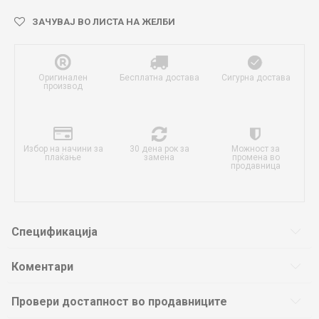
ЗАЧУВАЈ ВО ЛИСТА НА ЖЕЛБИ
Оригинален
Бесплатна достава
Сигурна достава
производ
Избор на начини за
30 дена рок за
Можност за
плаќање
замена
промена во
продавница
Спецификација
Коментари
Провери достапност во продавниците