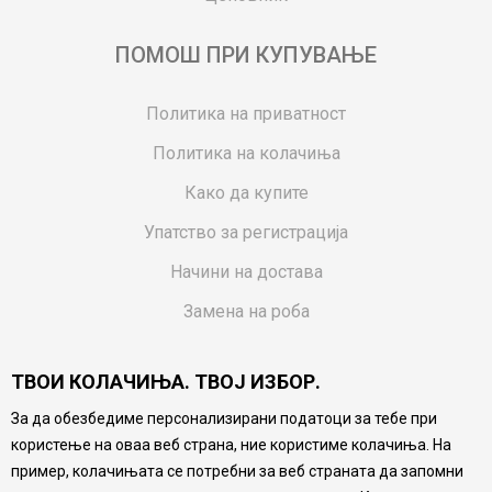
ПОМОШ ПРИ КУПУВАЊЕ
Политика на приватност
Политика на колачиња
Како да купите
Упатство за регистрација
Начини на достава
Замена на роба
Потрошувачки приговор
ТВОИ КОЛАЧИЊА. ТВОЈ ИЗБОР.
Ваучери
За да обезбедиме персонализирани податоци за тебе при
Product Finder
користење на оваа веб страна, ние користиме колачиња. На
FAQs
пример, колачињата се потребни за веб страната да запомни