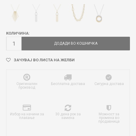
КОЛИЧИНА:
ДОДАДИ ВО КОШНИЧКА
ЗАЧУВАЈ ВО ЛИСТА НА ЖЕЛБИ
Оригинален
Бесплатна достава
Сигурна достава
производ
Избор на начини за
30 дена рок за
Можност за
плаќање
замена
промена во
продавница