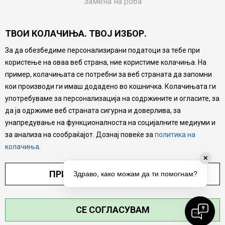
Замена на роба
Потрошувачки приговор
ТВОИ КОЛАЧИЊА. ТВОЈ ИЗБОР.
Ваучери
За да обезбедиме персонализирани податоци за тебе при
Product Finder
користење на оваа веб страна, ние користиме колачиња. На
FAQs
пример, колачињата се потребни за веб страната да запомни
кои производи ги имаш додадено во кошничка. Колачињата ги
Настојуваме да бидеме што попрецизни во описот на
употребуваме за персонализација на содржините и огласите, за
производите, прикажување на слики и цени, но не
да ја одржиме веб страната сигурна и доверлива, за
можеме да гарантираме дека сите информации се
комплетни и без грешка. Сите производи се дел од
унапредување на функционалноста на социјалните медиуми и
нашата понуда, но не се подразбира дека мора да се
за анализа на сообраќајот. Дознај повеќе за
политика на
достапни во секој момент.
колачиња
.
✕
ПРИЛАГОДИ ПОСТАВУВАЊА
Здраво, како можам да ти помогнам?
СЕ СОГЛАСУВАМ
©2026
MYTIME.MK
, ИЗРАБОТКА
NB SOFT
. СИТЕ ПРАВА ЗАДРЖАНИ.