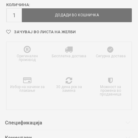
КОЛИЧИНА:
ДОДАДИ ВО КОШНИЧКА
ЗАЧУВАЈ ВО ЛИСТА НА ЖЕЛБИ
Оригинален
Бесплатна достава
Сигурна достава
производ
Избор на начини за
30 дена рок за
Можност за
плаќање
замена
промена во
продавница
Спецификација
Коментари