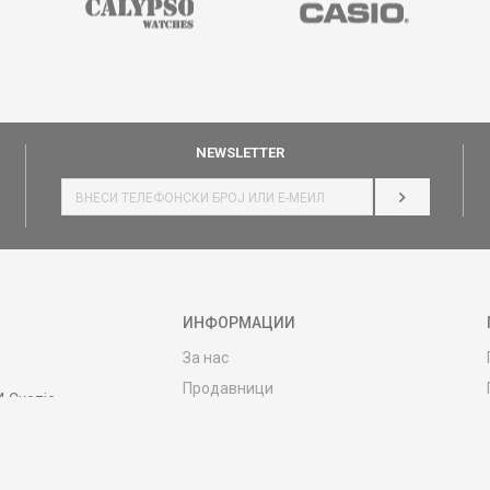
NEWSLETTER
НАЈАВИ СЕ
ИНФОРМАЦИИ
За нас
Продавници
4 Скопје
Контакт
MY:TIME CLUB
Вработување