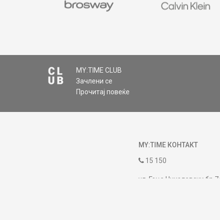
MY:TIME CLUB
Зачлени се
Прочитај повеќе
MY:TIME КОНТАКТ
15 150
ул. Гоце Николовски бр.7
contact@mytime.mk
Работно време: