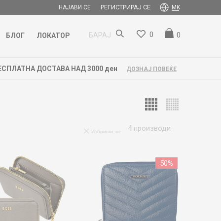
РЕГИСТРИРАЈ СЕ
НАЈАВИ СЕ
MK
0
0
БАРАЈ
БЛОГ
ЛОКАТОР
4
производи
Избриши се
50
%