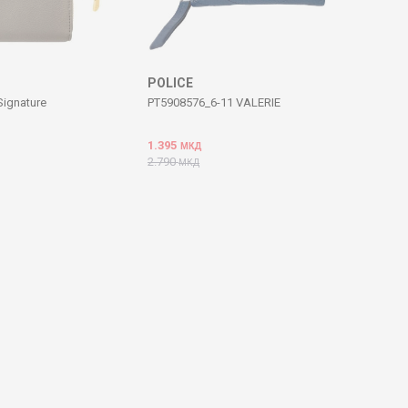
POLICE
ignature
PT5908576_6-11 VALERIE
1.395
МКД
2.790
МКД