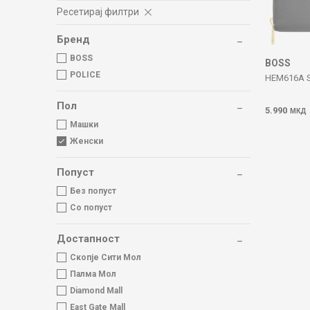
Ресетирај филтри
Бренд
BOSS
BOSS
POLICE
HEM616A S
Пол
5.990
МКД
Машки
Женски
Попуст
Без попуст
Со попуст
Достапност
Скопје Сити Мол
Палма Мол
Diamond Mall
East Gate Mall