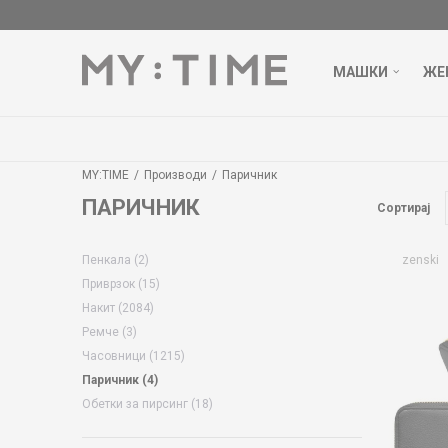
МАШКИ
ЖЕ
MY:TIME
Производи
Паричник
ПАРИЧНИК
Сортирај
Пенкала
(2)
zenski
Приврзок
(15)
Накит
(2084)
Ремче
(3)
Часовници
(1215)
Паричник
(4)
Обетки за пирсинг
(18)