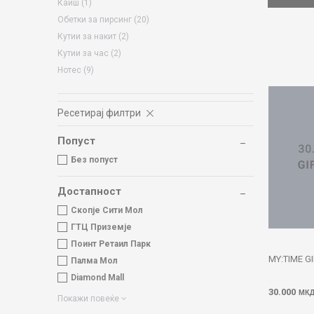
Каиш
(1)
Обетки за пирсинг
(20)
Кутии за накит
(2)
Кутии за час
(2)
Нотес
(9)
Ресетирај филтри
Попуст
Без попуст
Достапност
Скопје Сити Мол
ГТЦ Приземје
Поинт Ретаил Парк
MY:TIME G
Палма Мол
Diamond Mall
30.000
МК
Покажи повеќе