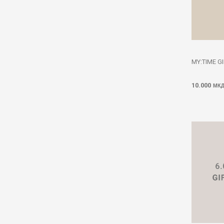
MY:TIME G
10.000
МК