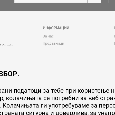
ИНФОРМАЦИИ
За нас
Продавници
4 Скопје
Контакт
MY:TIME CLUB
Вработување
ЗБОР.
Соработка со нас
Сервис и постпродажни услуги
Цена на испорака
ани податоци за тебе при користење на
Гаранција за производ
, колачињата се потребни за веб стра
Ценовник
 Колачињата ги употребуваме за перс
 страната сигурна и доверлива, за ун