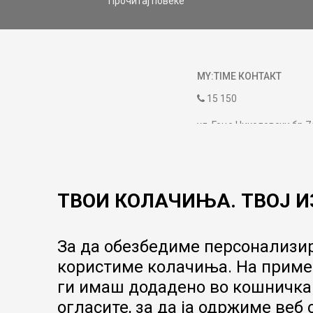
Прочитај повеќе
MY:TIME КОНТАКТ
15 150
ул. Гоце Николовски бр.7
contact@mytime.mk
Работно време:
09:00 до 17:00
ТВОИ КОЛАЧИЊА. ТВОЈ И
За да обезбедиме персонализир
користиме колачиња. На пример
ги имаш додадено во кошничка.
огласите, за да ја одржиме веб