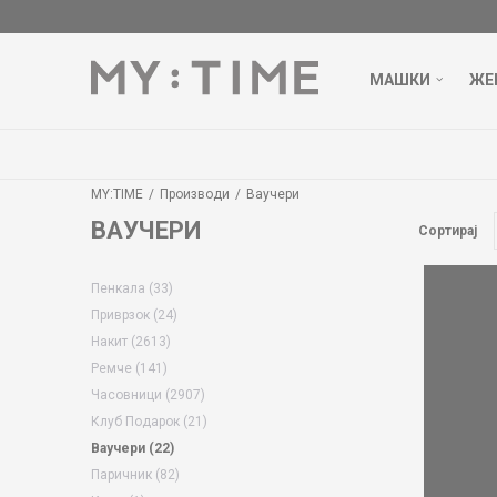
МАШКИ
ЖЕ
MY:TIME
Производи
Ваучери
ВАУЧЕРИ
Сортирај
Пенкала
(33)
Приврзок
(24)
Накит
(2613)
Ремче
(141)
Часовници
(2907)
Клуб Подарок
(21)
Ваучери
(22)
Паричник
(82)