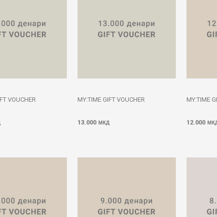
IFT VOUCHER
MY:TIME GIFT VOUCHER
MY:TIME G
13.000
12.000
Д
МКД
МК