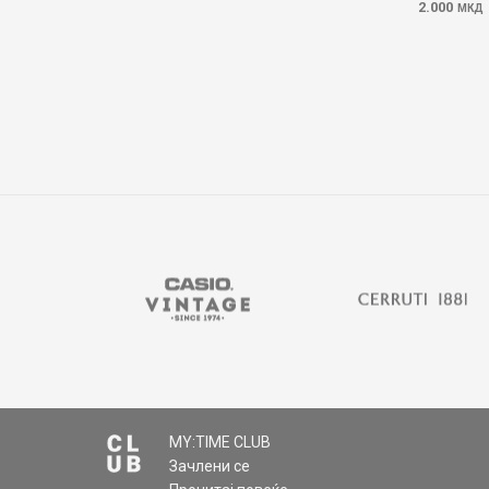
2.000
МКД
MY:TIME CLUB
Зачлени се