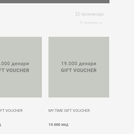
22
производи
Избриши се
IFT VOUCHER
MY:TIME GIFT VOUCHER
19.000
Д
МКД