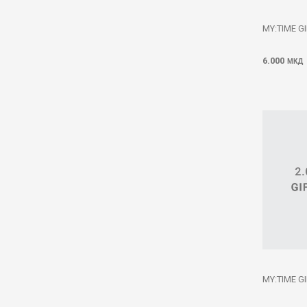
MY:TIME G
6.000
МКД
MY:TIME G