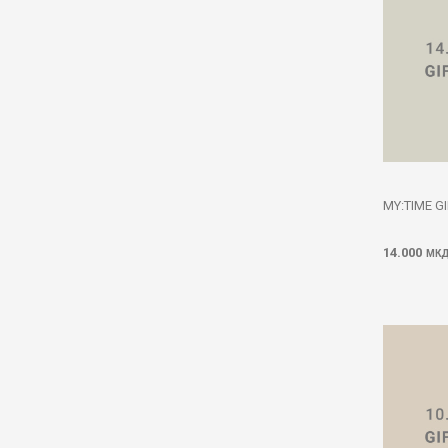
MY:TIME G
14.000
МК