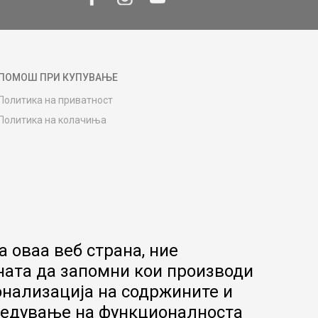
ПОМОШ ПРИ КУПУВАЊЕ
Политика на приватност
Политика на колачиња
Како да купите
Упатство за регистрација
Начини на достава
Замена на роба
Потрошувачки приговор
Ваучери
 оваа веб страна, ние
Product Finder
ната да запомни кои производи
FAQs
онализација на содржините и
апредување на функционалноста