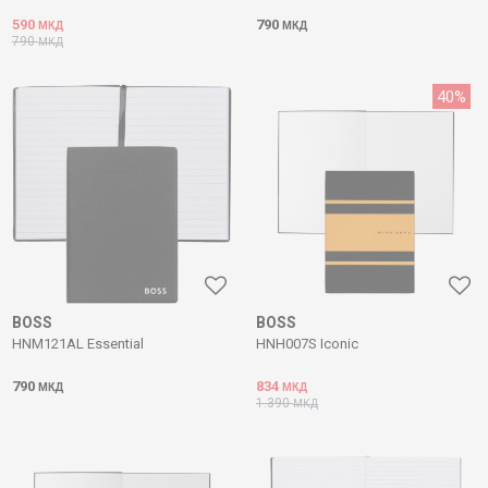
590
790
МКД
МКД
790
МКД
40
%
BOSS
BOSS
HNM121AL Essential
HNH007S Iconic
790
834
МКД
МКД
1.390
МКД