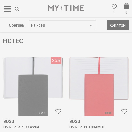
0
0
БЕСПЛАТНА ДОСТАВА НАД 3000 ден
Филтри
Сортирај
НОТЕС
25
%
BOSS
BOSS
HNM121AP Essential
HNM121PL Essential