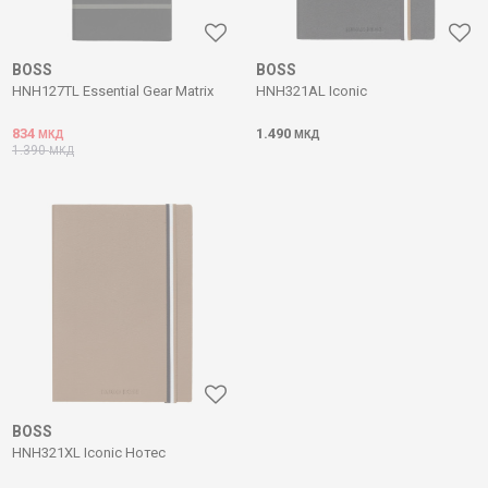
BOSS
BOSS
HNH127TL Essential Gear Matrix
HNH321AL Iconic
834
1.490
МКД
МКД
1.390
МКД
BOSS
HNH321XL Iconic Нотес