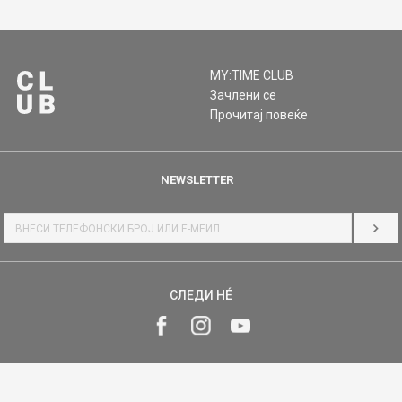
MY:TIME CLUB
Зачлени се
Прочитај повеќе
NEWSLETTER
НАЈ
СЛЕДИ НÉ