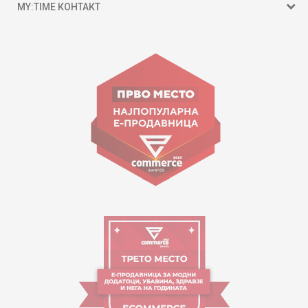
MY:TIME КОНТАКТ
15 150
ул. Гоце Николовски бр.74 Скопје
contact@mytime.mk
Работно време:
09:00 до 17:00