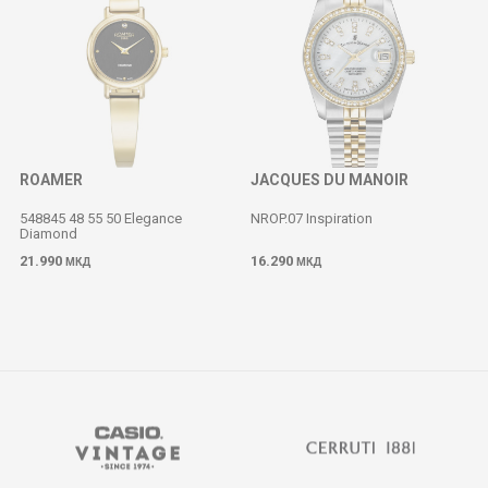
ROAMER
JACQUES DU MANOIR
548845 48 55 50 Elegance
NROP.07 Inspiration
Diamond
M
21.990
16.290
МКД
МКД