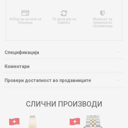
Избор на начини за
30 дена рок за
Можност за
плаќање
замена
промена во
продавница
Спецификација
Коментари
Провери достапност во продавниците
СЛИЧНИ ПРОИЗВОДИ