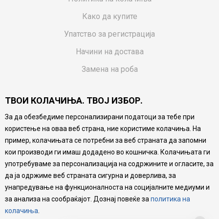
Како да купите
Упатство за регистрација
Начини на достава
Замена на роба
Потрошувачки приговор
ТВОИ КОЛАЧИЊА. ТВОЈ ИЗБОР.
Ваучери
За да обезбедиме персонализирани податоци за тебе при
Product Finder
користење на оваа веб страна, ние користиме колачиња. На
FAQs
пример, колачињата се потребни за веб страната да запомни
кои производи ги имаш додадено во кошничка. Колачињата ги
Настојуваме да бидеме што попрецизни во описот на
употребуваме за персонализација на содржините и огласите, за
производите, прикажување на слики и цени, но не
да ја одржиме веб страната сигурна и доверлива, за
можеме да гарантираме дека сите информации се
комплетни и без грешка. Сите производи се дел од
унапредување на функционалноста на социјалните медиуми и
нашата понуда, но не се подразбира дека мора да се
за анализа на сообраќајот. Дознај повеќе за
политика на
достапни во секој момент.
колачиња
.