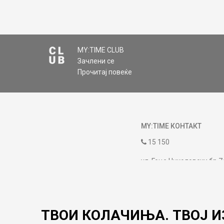
MY:TIME CLUB
Зачлени се
Прочитај повеќе
MY:TIME КОНТАКТ
15 150
ул. Гоце Николовски бр.7
contact@mytime.mk
Работно време:
09:00 до 17:00
ТВОИ КОЛАЧИЊА. ТВОЈ И