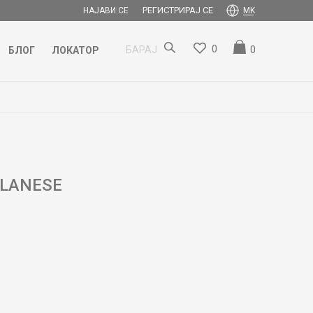
РЕГИСТРИРАЈ СЕ
НАЈАВИ СЕ
MK
0
0
БАРАЈ
БЛОГ
ЛОКАТОР
ILANESE