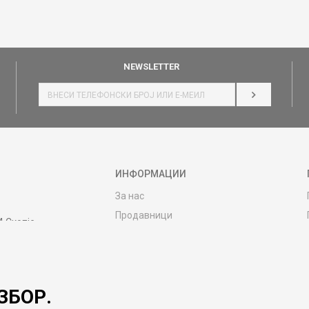
NEWSLETTER
НАЈАВИ СЕ
ИНФОРМАЦИИ
За нас
Продавници
4 Скопје
Контакт
MY:TIME CLUB
Вработување
ЗБОР.
Соработка со нас