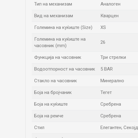
Тип на механизам
Аналоген
Вид на механизам
Кварцен
Големина на куќиште (Size)
XS
Големина на куќиште на
26
часовник (mm)
Функција на часовник
Три стрелки
Водоотпорност на часовник
5 BAR
Стакло на часовник
Минерално
Боја на бројчаник
Тегет
Боја на куќиште
Сребрена
Боја на ремче
Сребрена
Стил
Елегантен, Секој