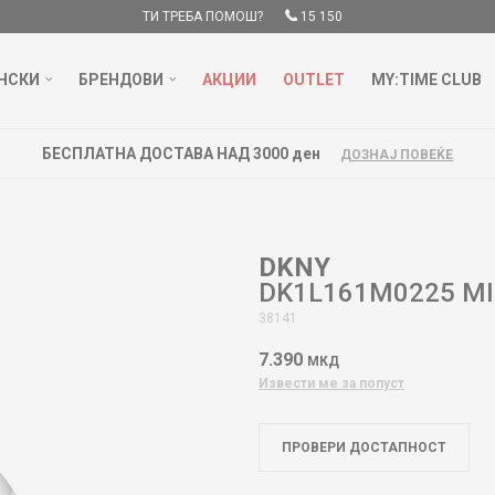
ТИ ТРЕБА ПОМОШ?
15 150
НСКИ
БРЕНДОВИ
АКЦИИ
OUTLET
MY:TIME CLUB
БЕСПЛАТНА ДОСТАВА НАД 3000 ден
ДОЗНАЈ ПОВЕЌЕ
DKNY
DK1L161M0225 M
38141
7.390
МКД
Извести ме за попуст
ПРОВЕРИ ДОСТАПНОСТ