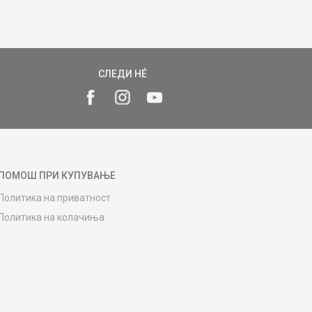
СЛЕДИ НÉ
ПОМОШ ПРИ КУПУВАЊЕ
Политика на приватност
Политика на колачиња
Како да купите
Упатство за регистрација
Начини на достава
Замена на роба