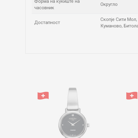
Форма на куќиште на
Округло
часовник
Скопје Сити Мол, 
Достапност
Куманово, Битола
Име/Прекар
Коментар