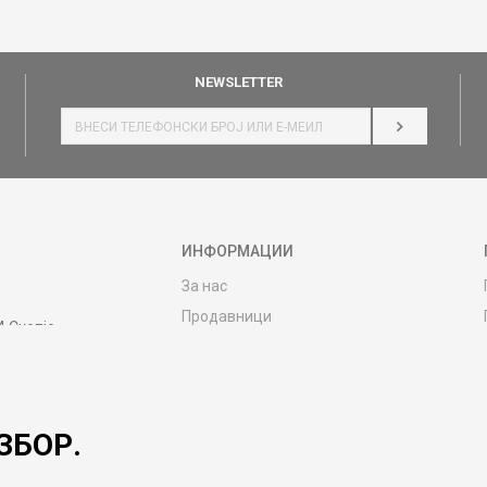
NEWSLETTER
НАЈАВИ СЕ
ИНФОРМАЦИИ
За нас
Продавници
4 Скопје
Контакт
MY:TIME CLUB
Вработување
ЗБОР.
Соработка со нас
Сервис и постпродажни услуги