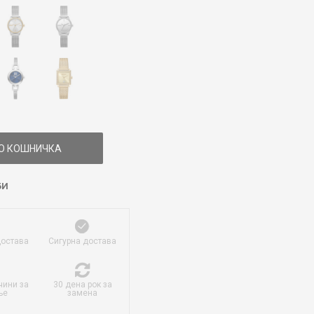
О КОШНИЧКА
БИ
достава
Сигурна достава
чини за
30 дена рок за
ње
замена