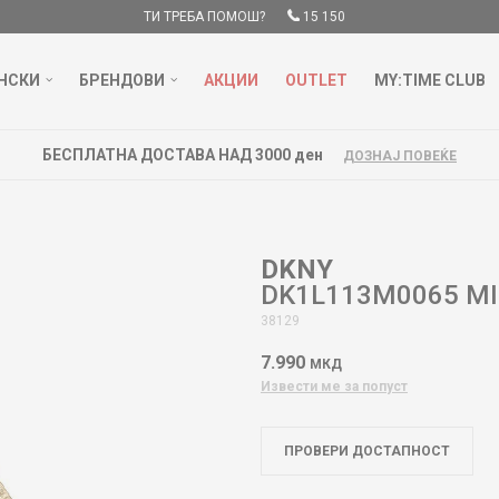
ТИ ТРЕБА ПОМОШ?
15 150
НСКИ
БРЕНДОВИ
АКЦИИ
OUTLET
MY:TIME CLUB
БЕСПЛАТНА ДОСТАВА НАД 3000 ден
ДОЗНАЈ ПОВЕЌЕ
DKNY
DK1L113M0065 M
38129
7.990
МКД
Извести ме за попуст
ПРОВЕРИ ДОСТАПНОСТ