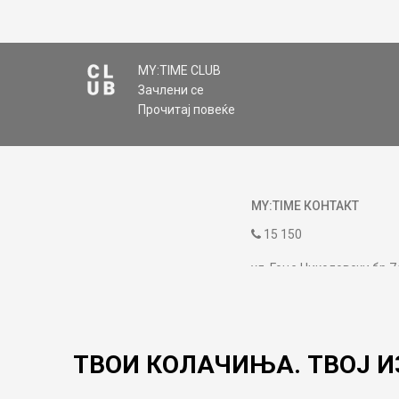
MY:TIME CLUB
Зачлени се
Прочитај повеќе
MY:TIME КОНТАКТ
15 150
ул. Гоце Николовски бр.7
contact@mytime.mk
Работно време:
09:00 до 17:00
ТВОИ КОЛАЧИЊА. ТВОЈ И