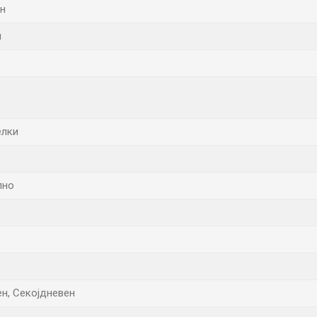
н
н
елки
лно
ен, Секојдневен