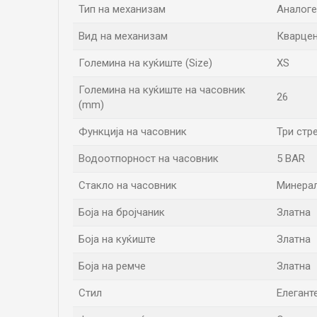
Тип на механизам
Аналоге
Вид на механизам
Кварце
Големина на куќиште (Size)
XS
Големина на куќиште на часовник
26
(mm)
Функција на часовник
Три стр
Водоотпорност на часовник
5 BAR
Стакло на часовник
Минера
Боја на бројчаник
Златна
Боја на куќиште
Златна
Боја на ремче
Златна
Стил
Елегант