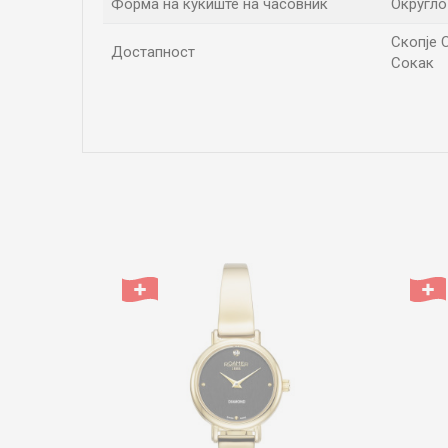
Форма на куќиште на часовник
Округло
Скопје С
Достапност
Сокак
Име/Прекар
Коментар