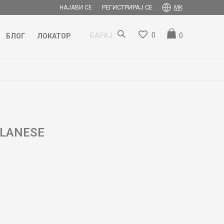
РЕГИСТРИРАЈ СЕ
НАЈАВИ СЕ
MK
0
0
БАРАЈ
БЛОГ
ЛОКАТОР
ILANESE