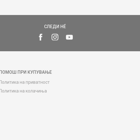
СЛЕДИ НÉ
ПОМОШ ПРИ КУПУВАЊЕ
Политика на приватност
Политика на колачиња
Како да купите
Упатство за регистрација
Начини на достава
Замена на роба
Потрошувачки приговор