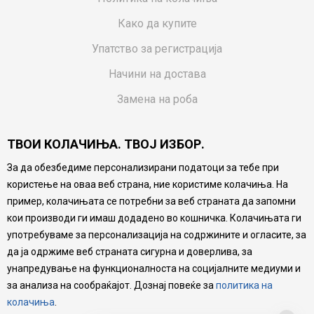
Како да купите
Упатство за регистрација
Начини на достава
Замена на роба
Потрошувачки приговор
ТВОИ КОЛАЧИЊА. ТВОЈ ИЗБОР.
Ваучери
За да обезбедиме персонализирани податоци за тебе при
Product Finder
користење на оваа веб страна, ние користиме колачиња. На
FAQs
пример, колачињата се потребни за веб страната да запомни
кои производи ги имаш додадено во кошничка. Колачињата ги
Настојуваме да бидеме што попрецизни во описот на
употребуваме за персонализација на содржините и огласите, за
производите, прикажување на слики и цени, но не
да ја одржиме веб страната сигурна и доверлива, за
можеме да гарантираме дека сите информации се
комплетни и без грешка. Сите производи се дел од
унапредување на функционалноста на социјалните медиуми и
нашата понуда, но не се подразбира дека мора да се
за анализа на сообраќајот. Дознај повеќе за
политика на
достапни во секој момент.
колачиња
.