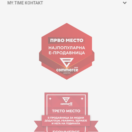
MY:TIME КОНТАКТ
15 150
ул. Гоце Николовски бр.74 Скопје
contact@mytime.mk
Работно време:
09:00 до 17:00