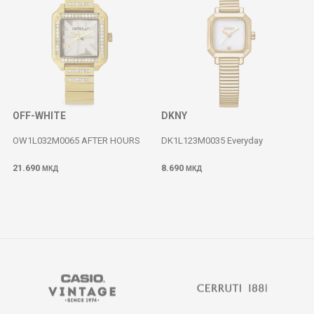
OFF-WHITE
DKNY
OW1L032M0065 AFTER HOURS
DK1L123M0035 Everyday
21.690
8.690
МКД
МКД