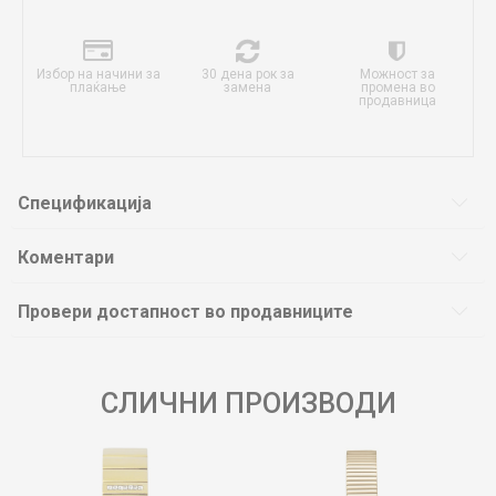
Избор на начини за
30 дена рок за
Можност за
плаќање
замена
промена во
продавница
Спецификација
Коментари
Провери достапност во продавниците
СЛИЧНИ ПРОИЗВОДИ