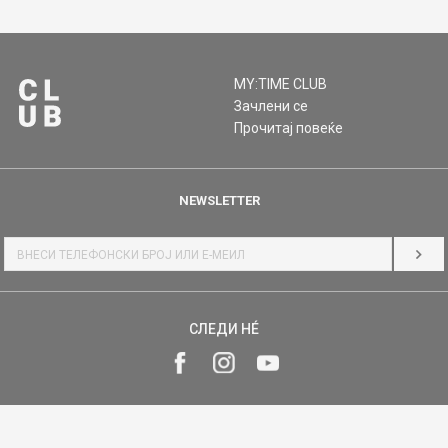
MY:TIME CLUB
Зачлени се
Прочитај повеќе
NEWSLETTER
НАЈ
СЛЕДИ НÉ