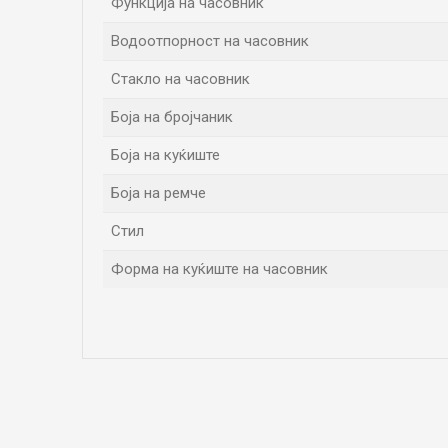
Функција на часовник
Водоотпорност на часовник
Стакло на часовник
Боја на бројчаник
Боја на куќиште
Боја на ремче
Стил
Форма на куќиште на часовник
Име/Прекар