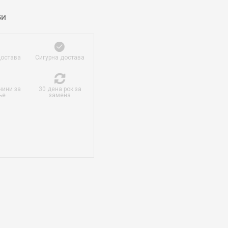
БИ
достава
Сигурна достава
чини за
30 дена рок за
ње
замена