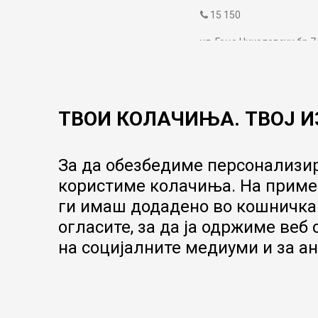
15 150
ул. Гоце Николовски бр.7
contact@mytime.mk
Работно време:
09:00 до 17:00
ТВОИ КОЛАЧИЊА. ТВОЈ И
За да обезбедиме персонализир
користиме колачиња. На пример
ги имаш додадено во кошничка.
огласите, за да ја одржиме веб
на социјалните медиуми и за ан