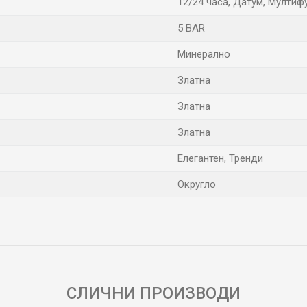
12/24 часа, Датум, Мултиф
5 BAR
Минерално
Златна
Златна
Златна
Елегантен, Тренди
Округло
Е-меил
СЛИЧНИ ПРОИЗВОДИ