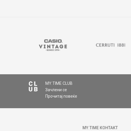
MY:TIME CLUB
Зачлени се
Прочитај повеќе
MY:TIME КОНТАКТ