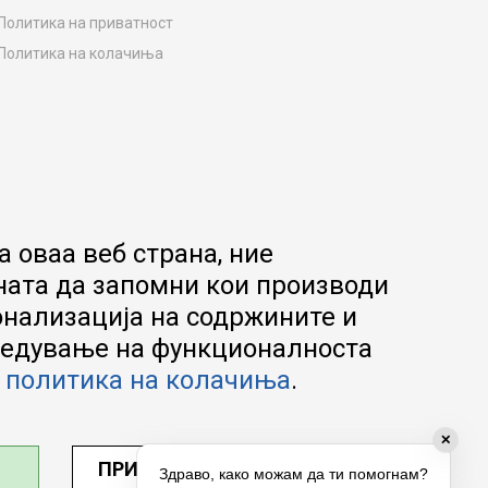
Политика на приватност
Политика на колачиња
Како да купите
Упатство за регистрација
Начини на достава
Замена на роба
Потрошувачки приговор
Ваучери
 оваа веб страна, ние
Product Finder
ната да запомни кои производи
FAQs
онализација на содржините и
апредување на функционалноста
а
политика на колачиња
.
✕
ПРИЛАГОДИ ПОСТАВУВАЊА
Здраво, како можам да ти помогнам?