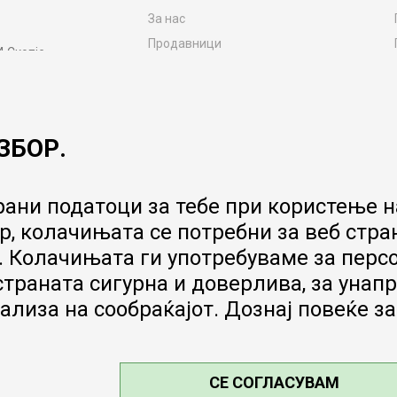
За нас
Продавници
4 Скопје
Контакт
MY:TIME CLUB
Вработување
ЗБОР.
Соработка со нас
Сервис и постпродажни услуги
Цена на испорака
ани податоци за тебе при користење на
Гаранција за производ
, колачињата се потребни за веб стра
Ценовник
 Колачињата ги употребуваме за перс
 страната сигурна и доверлива, за ун
ализа на сообраќајот. Дознај повеќе з
СЕ СОГЛАСУВАМ