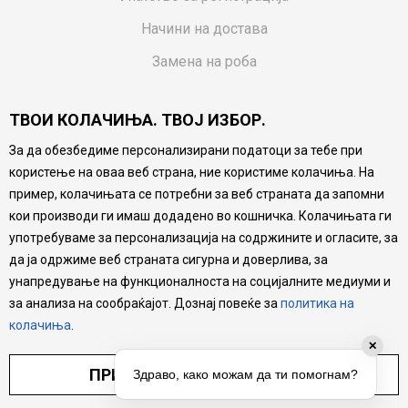
Начини на достава
Замена на роба
Потрошувачки приговор
ТВОИ КОЛАЧИЊА. ТВОЈ ИЗБОР.
Ваучери
За да обезбедиме персонализирани податоци за тебе при
Product Finder
користење на оваа веб страна, ние користиме колачиња. На
FAQs
пример, колачињата се потребни за веб страната да запомни
кои производи ги имаш додадено во кошничка. Колачињата ги
Настојуваме да бидеме што попрецизни во описот на
употребуваме за персонализација на содржините и огласите, за
производите, прикажување на слики и цени, но не
да ја одржиме веб страната сигурна и доверлива, за
можеме да гарантираме дека сите информации се
комплетни и без грешка. Сите производи се дел од
унапредување на функционалноста на социјалните медиуми и
нашата понуда, но не се подразбира дека мора да се
за анализа на сообраќајот. Дознај повеќе за
политика на
достапни во секој момент.
колачиња
.
✕
ПРИЛАГОДИ ПОСТАВУВАЊА
Здраво, како можам да ти помогнам?