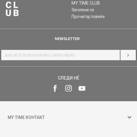
MY:TIME CLUB
Зачлени се
Прочитај повеќе
NEWSLETTER
НАЈ
СЛЕДИ НÉ
MY:TIME КОНТАКТ
15 150