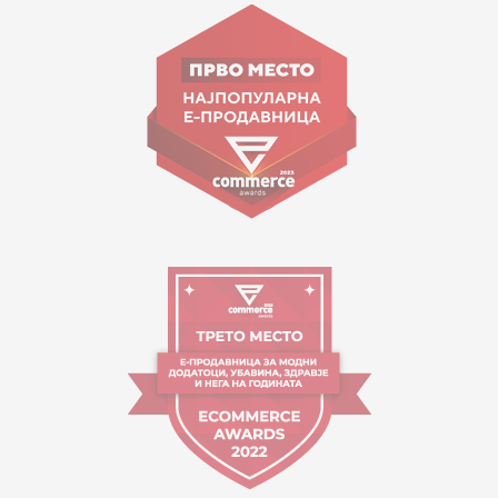
ул. Гоце Николовски бр.74 Скопје
contact@mytime.mk
Работно време:
09:00 до 17:00