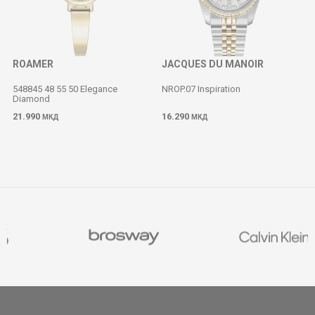
ROAMER
JACQUES DU MANOIR
548845 48 55 50 Elegance
NROP.07 Inspiration
Diamond
M
21.990
16.290
МКД
МКД