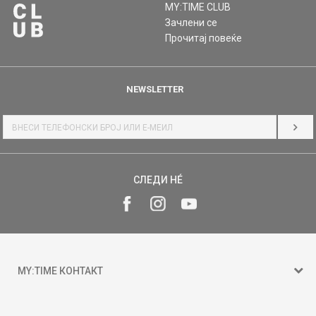
MY:TIME CLUB
Зачлени се
Прочитај повеќе
NEWSLETTER
НАЈ
СЛЕДИ НÉ
MY:TIME КОНТАКТ
15 150