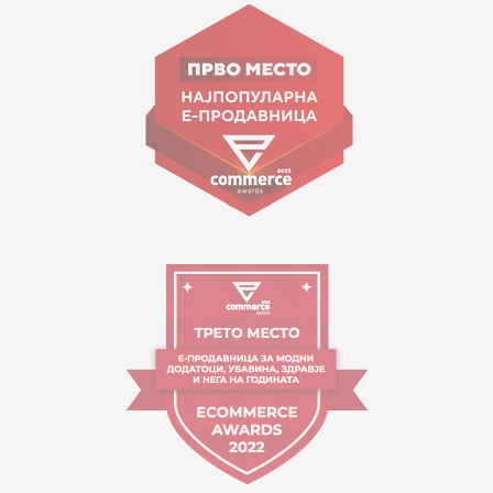
ул. Гоце Николовски бр.74 Скопје
contact@mytime.mk
Работно време:
09:00 до 17:00