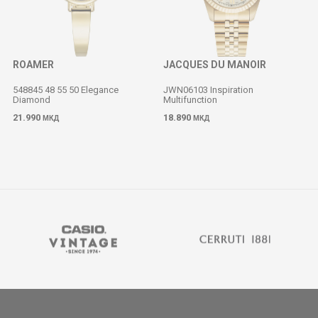
ROAMER
JACQUES DU MANOIR
548845 48 55 50 Elegance
JWN06103 Inspiration
Diamond
Multifunction
M
21.990
18.890
МКД
МКД