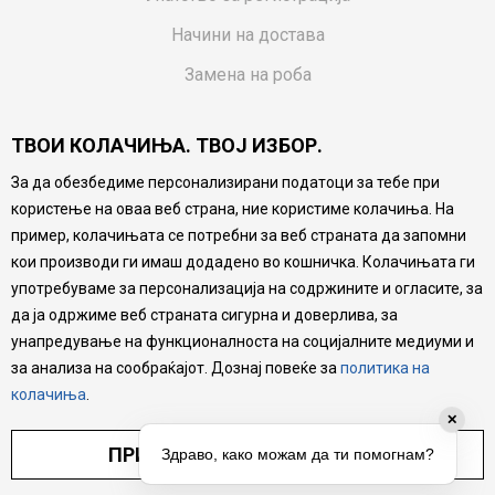
Начини на достава
Замена на роба
Потрошувачки приговор
ТВОИ КОЛАЧИЊА. ТВОЈ ИЗБОР.
Ваучери
За да обезбедиме персонализирани податоци за тебе при
Product Finder
користење на оваа веб страна, ние користиме колачиња. На
FAQs
пример, колачињата се потребни за веб страната да запомни
кои производи ги имаш додадено во кошничка. Колачињата ги
Настојуваме да бидеме што попрецизни во описот на
употребуваме за персонализација на содржините и огласите, за
производите, прикажување на слики и цени, но не
да ја одржиме веб страната сигурна и доверлива, за
можеме да гарантираме дека сите информации се
комплетни и без грешка. Сите производи се дел од
унапредување на функционалноста на социјалните медиуми и
нашата понуда, но не се подразбира дека мора да се
за анализа на сообраќајот. Дознај повеќе за
политика на
достапни во секој момент.
колачиња
.
✕
ПРИЛАГОДИ ПОСТАВУВАЊА
Здраво, како можам да ти помогнам?