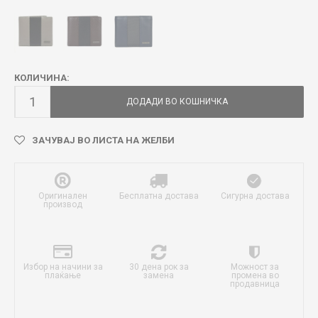
КОЛИЧИНА:
ДОДАДИ ВО КОШНИЧКА
ЗАЧУВАЈ ВО ЛИСТА НА ЖЕЛБИ
Оригинален
Бесплатна достава
Сигурна достава
производ
Избор на начини за
30 дена рок за
Можност за
плаќање
замена
промена во
продавница