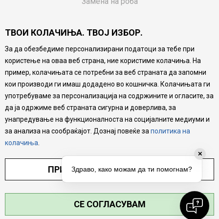
Замена на роба
Потрошувачки приговор
ТВОИ КОЛАЧИЊА. ТВОЈ ИЗБОР.
Ваучери
За да обезбедиме персонализирани податоци за тебе при
Product Finder
користење на оваа веб страна, ние користиме колачиња. На
FAQs
пример, колачињата се потребни за веб страната да запомни
кои производи ги имаш додадено во кошничка. Колачињата ги
Настојуваме да бидеме што попрецизни во описот на
употребуваме за персонализација на содржините и огласите, за
производите, прикажување на слики и цени, но не
да ја одржиме веб страната сигурна и доверлива, за
можеме да гарантираме дека сите информации се
комплетни и без грешка. Сите производи се дел од
унапредување на функционалноста на социјалните медиуми и
нашата понуда, но не се подразбира дека мора да се
за анализа на сообраќајот. Дознај повеќе за
политика на
достапни во секој момент.
колачиња
.
ПРИЛАГОДИ ПОСТАВУВАЊА
СЕ СОГЛАСУВАМ
©2026
MYTIME.MK
, ИЗРАБОТКА
NB SOFT
. СИТЕ ПРАВА ЗАДРЖАНИ.