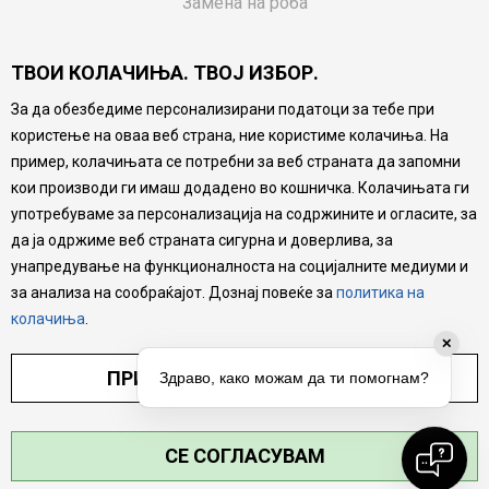
Замена на роба
Потрошувачки приговор
ТВОИ КОЛАЧИЊА. ТВОЈ ИЗБОР.
Ваучери
За да обезбедиме персонализирани податоци за тебе при
Product Finder
користење на оваа веб страна, ние користиме колачиња. На
FAQs
пример, колачињата се потребни за веб страната да запомни
кои производи ги имаш додадено во кошничка. Колачињата ги
Настојуваме да бидеме што попрецизни во описот на
употребуваме за персонализација на содржините и огласите, за
производите, прикажување на слики и цени, но не
да ја одржиме веб страната сигурна и доверлива, за
можеме да гарантираме дека сите информации се
комплетни и без грешка. Сите производи се дел од
унапредување на функционалноста на социјалните медиуми и
нашата понуда, но не се подразбира дека мора да се
за анализа на сообраќајот. Дознај повеќе за
политика на
достапни во секој момент.
колачиња
.
✕
ПРИЛАГОДИ ПОСТАВУВАЊА
Здраво, како можам да ти помогнам?
СЕ СОГЛАСУВАМ
©2026
MYTIME.MK
, ИЗРАБОТКА
NB SOFT
. СИТЕ ПРАВА ЗАДРЖАНИ.