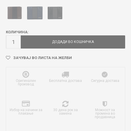
КОЛИЧИНА:
ДОДАДИ ВО КОШНИЧКА
ЗАЧУВАЈ ВО ЛИСТА НА ЖЕЛБИ
Оригинален
Бесплатна достава
Сигурна достава
производ
Избор на начини за
30 дена рок за
Можност за
плаќање
замена
промена во
продавница