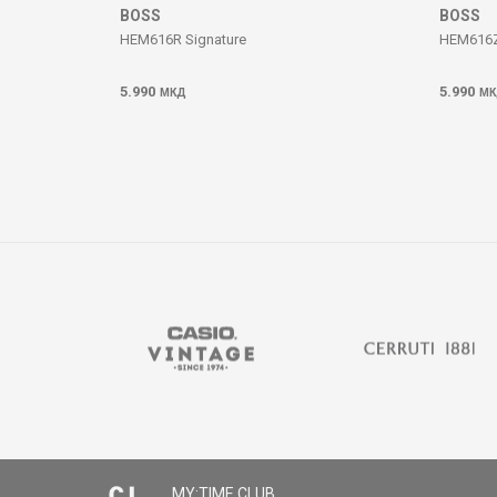
BOSS
BOSS
HEM616R Signature
HEM616Z
5.990
5.990
МКД
МК
MY:TIME CLUB