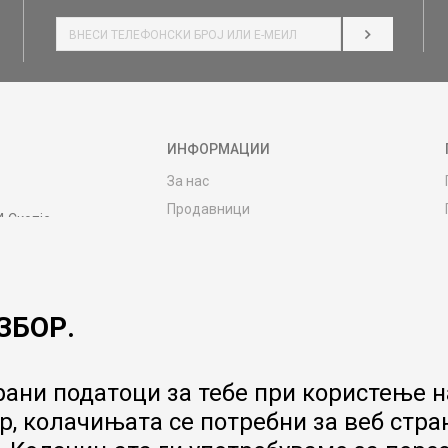
НАЈАВИ СЕ
ИНФОРМАЦИИ
За нас
Продавници
4 Скопје
Контакт
MY:TIME CLUB
Вработување
ЗБОР.
Соработка со нас
Сервис и постпродажни услуги
Цена на испорака
ани податоци за тебе при користење на
Гаранција за производ
, колачињата се потребни за веб стра
Ценовник