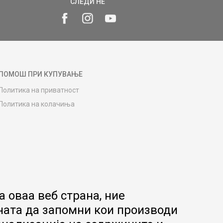
СЛЕДИ НÉ
ПОМОШ ПРИ КУПУВАЊЕ
Политика на приватност
Политика на колачиња
Како да купите
Упатство за регистрација
Начини на достава
Замена на роба
Потрошувачки приговор
Ваучери
 оваа веб страна, ние
Product Finder
ната да запомни кои производи
FAQs