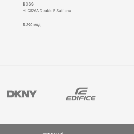
BOSS
HLC526A Double B Saffiano
5.290
МКД