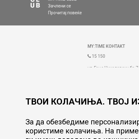
Зачлени се
Прочитај повеќе
MY:TIME КОНТАКТ
15 150
ул. Гоце Николовски бр.7
contact@mytime.mk
Работно време:
09:00 до 17:00
ТВОИ КОЛАЧИЊА. ТВОЈ И
За да обезбедиме персонализир
користиме колачиња. На пример