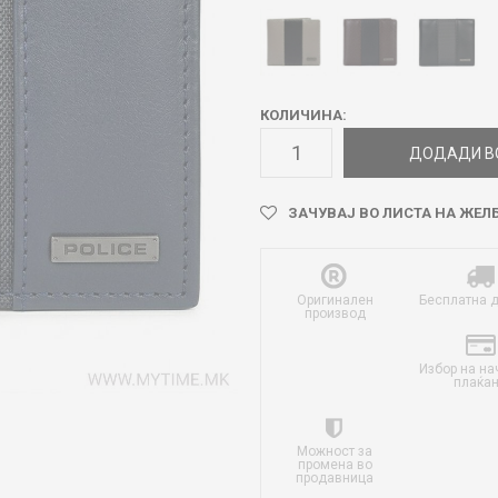
КОЛИЧИНА:
ДОДАДИ В
ЗАЧУВАЈ ВО ЛИСТА НА ЖЕЛ
Оригинален
Бесплатна 
производ
Избор на на
плаќа
Можност за
промена во
продавница