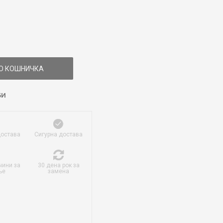
О КОШНИЧКА
БИ
достава
Сигурна достава
чини за
30 дена рок за
ње
замена