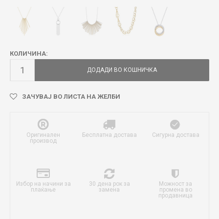
КОЛИЧИНА:
ДОДАДИ ВО КОШНИЧКА
ЗАЧУВАЈ ВО ЛИСТА НА ЖЕЛБИ
Оригинален
Бесплатна достава
Сигурна достава
производ
Избор на начини за
30 дена рок за
Можност за
плаќање
замена
промена во
продавница