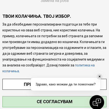
Замена на роба
Потрошувачки приговор
ТВОИ КОЛАЧИЊА. ТВОЈ ИЗБОР.
Ваучери
За да обезбедиме персонализирани податоци за тебе при
Product Finder
користење на оваа веб страна, ние користиме колачиња. На
FAQs
пример, колачињата се потребни за веб страната да запомни
кои производи ги имаш додадено во кошничка. Колачињата ги
Настојуваме да бидеме што попрецизни во описот на
употребуваме за персонализација на содржините и огласите, за
производите, прикажување на слики и цени, но не
да ја одржиме веб страната сигурна и доверлива, за
можеме да гарантираме дека сите информации се
комплетни и без грешка. Сите производи се дел од
унапредување на функционалноста на социјалните медиуми и
нашата понуда, но не се подразбира дека мора да се
за анализа на сообраќајот. Дознај повеќе за
политика на
достапни во секој момент.
колачиња
.
✕
ПРИЛАГОДИ ПОСТАВУВАЊА
Здраво, како можам да ти помогнам?
СЕ СОГЛАСУВАМ
©2026
MYTIME.MK
, ИЗРАБОТКА
NB SOFT
. СИТЕ ПРАВА ЗАДРЖАНИ.