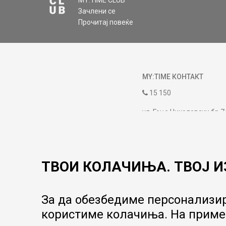
MY:TIME CLUB
Зачлени се
Прочитај повеќе
MY:TIME КОНТАКТ
15 150
ул. Гоце Николовски бр.7
contact@mytime.mk
Работно време:
09:00 до 17:00
ТВОИ КОЛАЧИЊА. ТВОЈ И
За да обезбедиме персонализир
користиме колачиња. На пример