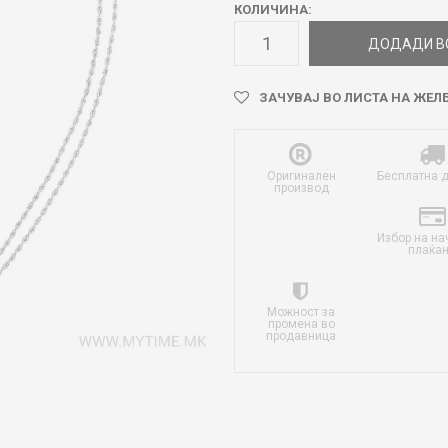
КОЛИЧИНА:
ДОДАДИ В
ЗАЧУВАЈ ВО ЛИСТА НА ЖЕЛ
Оригинален
Бесплатна 
производ
Избор на на
плаќа
Можност за
промена во
продавница