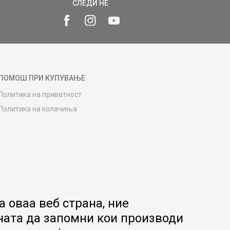
СЛЕДИ НÉ
ПОМОШ ПРИ КУПУВАЊЕ
Политика на приватност
Политика на колачиња
Како да купите
Упатство за регистрација
Начини на достава
Замена на роба
Потрошувачки приговор
Ваучери
 оваа веб страна, ние
Product Finder
ната да запомни кои производи
FAQs