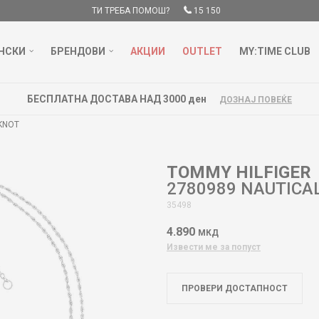
ТИ ТРЕБА ПОМОШ?
15 150
НСКИ
БРЕНДОВИ
АКЦИИ
OUTLET
MY:TIME CLUB
БЕСПЛАТНА ДОСТАВА НАД 3000 ден
ДОЗНАЈ ПОВЕЌЕ
KNOT
TOMMY HILFIGER
2780989 NAUTICA
35498
4.890
МКД
Извести ме за попуст
ПРОВЕРИ ДОСТАПНОСТ