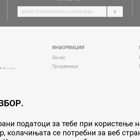
НАЈАВИ СЕ
ИНФОРМАЦИИ
За нас
Продавници
4 Скопје
Контакт
MY:TIME CLUB
Вработување
ЗБОР.
Соработка со нас
Сервис и постпродажни услуги
Цена на испорака
ани податоци за тебе при користење на
Гаранција за производ
, колачињата се потребни за веб стра
Ценовник