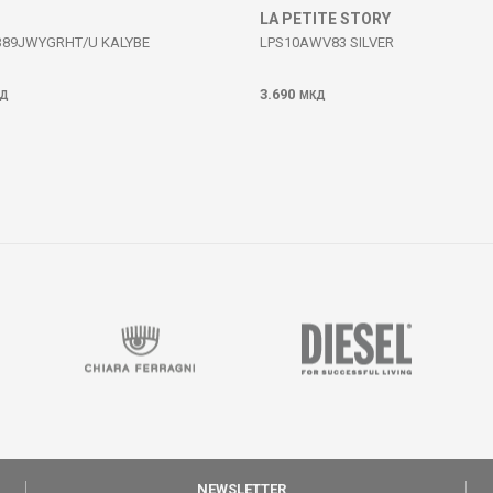
LA PETITE STORY
389JWYGRHT/U KALYBE
LPS10AWV83 SILVER
3.690
Д
МКД
NEWSLETTER