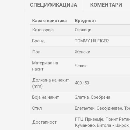
СПЕЦИФИКАЦИЈА
КОМЕНТАРИ
Карактеристика
Вредност
Категорија
Огрлици
Бренд
TOMMY HILFIGER
Пол
Женски
Материјал на
Челик
накит
Должина на накит
400+50
(mm)
Боја на накит
Златна, Сребрена
Стил
Елегантен, Секојдневен, Т
ГТЦ Приземје, Поинт Ретаил 
Достапност
Куманово, Битола - Широк 