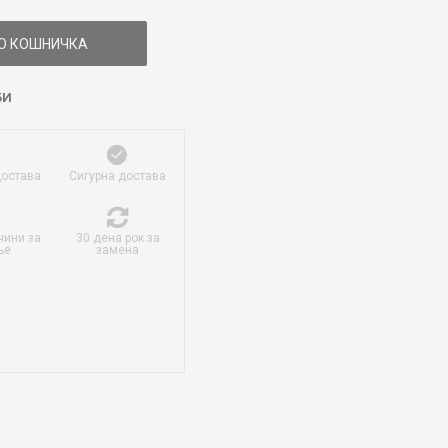
О КОШНИЧКА
БИ
достава
Сигурна достава
чини за
30 дена рок за
ње
замена