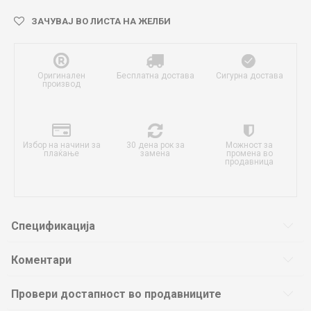
ЗАЧУВАЈ ВО ЛИСТА НА ЖЕЛБИ
Оригинален
Бесплатна достава
Сигурна достава
производ
Избор на начини за
30 дена рок за
Можност за
плаќање
замена
промена во
продавница
Спецификација
Коментари
Провери достапност во продавниците