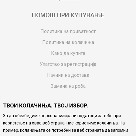
ПОМОШ ПРИ КУПУВАЊЕ
Политика на приватност
Политика на колачиња
Како да купите
Упатство за регистрација
Начини на достава
Замена на роба
Потрошувачки приговор
ТВОИ КОЛАЧИЊА. ТВОЈ ИЗБОР.
Ваучери
За да обезбедиме персонализирани податоци за тебе при
Product Finder
користење на оваа веб страна, ние користиме колачиња. На
FAQs
пример, колачињата се потребни за веб страната да запомни