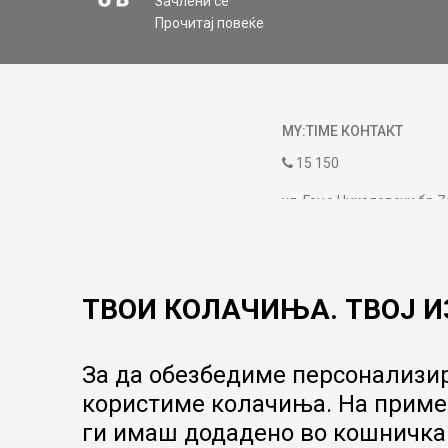
Зачлени се
Прочитај повеќе
MY:TIME КОНТАКТ
15 150
ул. Гоце Николовски бр.7
contact@mytime.mk
Работно време:
09:00 до 17:00
ТВОИ КОЛАЧИЊА. ТВОЈ И
За да обезбедиме персонализир
користиме колачиња. На пример
ги имаш додадено во кошничка.