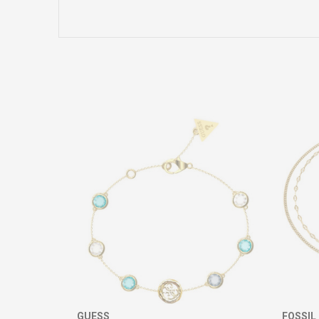
Име/Прекар
Коментар
ИСПРАТИ
GUESS
FOSSIL