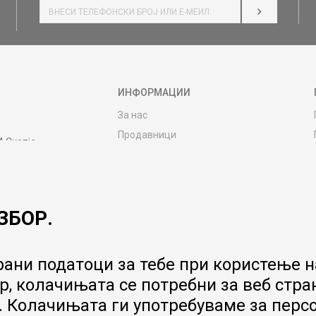
НАЈАВИ СЕ
ИНФОРМАЦИИ
За нас
Продавници
4 Скопје
Контакт
MY:TIME CLUB
Вработување
ЗБОР.
Соработка со нас
Сервис и постпродажни услуги
Цена на испорака
ани податоци за тебе при користење на
Гаранција за производ
, колачињата се потребни за веб стра
Ценовник
 Колачињата ги употребуваме за перс