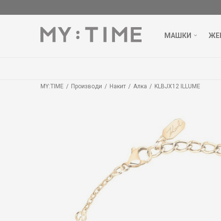
МАШКИ
ЖЕ
MY:TIME
Производи
Накит
Алка
KLBJX12 ILLUME