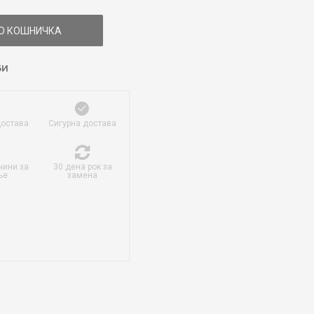
О КОШНИЧКА
БИ
достава
Сигурна достава
чини за
30 дена рок за
ње
замена