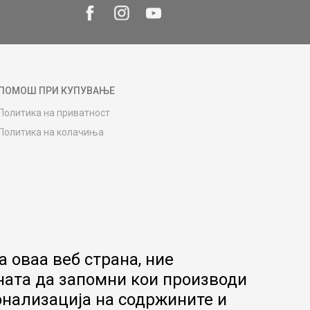
ПОМОШ ПРИ КУПУВАЊЕ
Политика на приватност
Политика на колачиња
Како да купите
Упатство за регистрација
Начини на достава
Замена на роба
Потрошувачки приговор
Ваучери
 оваа веб страна, ние
Product Finder
ната да запомни кои производи
FAQs
онализација на содржините и