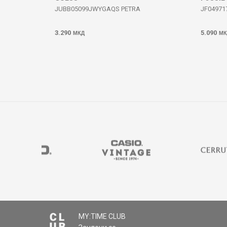
JUBB05099JWYGAQS PETRA
JF04971
3.290
5.090
МКД
МК
MY:TIME CLUB