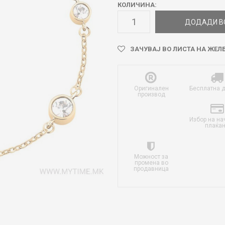
КОЛИЧИНА:
ДОДАДИ В
ЗАЧУВАЈ ВО ЛИСТА НА ЖЕЛ
Оригинален
Бесплатна 
производ
Избор на на
плаќа
Можност за
промена во
продавница