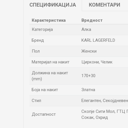
СПЕЦИФИКАЦИЈА
КОМЕНТАРИ
Карактеристика
Вредност
Категорија
Алка
Бренд
KARL LAGERFELD
Пол
Женски
Материјал на накит
Циркони, Челик
Должина на накит
170+30
(mm)
Боја на накит
Златна
Стил
Елегантен, Секојдневен
Скопје Сити Мол, ГТЦ Пр
Достапност
Сокак, Охрид