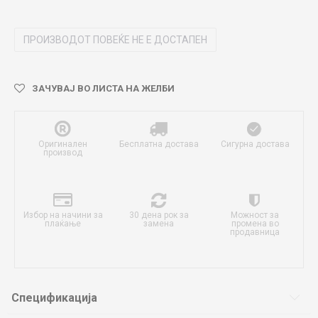
ПРОИЗВОДОТ ПОВЕЌЕ НЕ Е ДОСТАПЕН
ЗАЧУВАЈ ВО ЛИСТА НА ЖЕЛБИ
Оригинален
Бесплатна достава
Сигурна достава
производ
Избор на начини за
30 дена рок за
Можност за
плаќање
замена
промена во
продавница
Спецификација