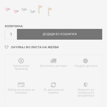
КОЛИЧИНА:
ДОДАДИ ВО КОШНИЧКА
ЗАЧУВАЈ ВО ЛИСТА НА ЖЕЛБИ
Оригинален
Бесплатна достава
Сигурна достава
производ
Избор на начини за
30 дена рок за
Можност за
плаќање
замена
промена во
продавница