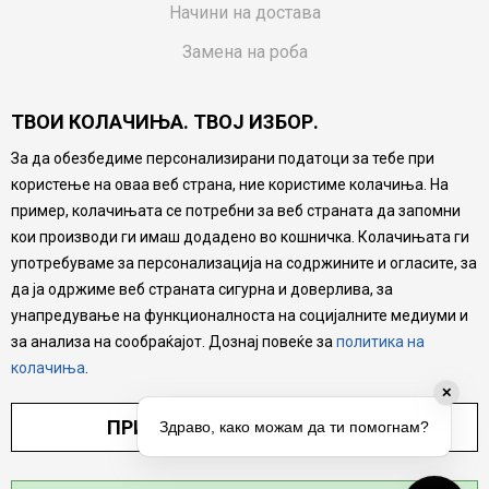
Начини на достава
Замена на роба
Потрошувачки приговор
ТВОИ КОЛАЧИЊА. ТВОЈ ИЗБОР.
Ваучери
За да обезбедиме персонализирани податоци за тебе при
Product Finder
користење на оваа веб страна, ние користиме колачиња. На
FAQs
пример, колачињата се потребни за веб страната да запомни
кои производи ги имаш додадено во кошничка. Колачињата ги
Настојуваме да бидеме што попрецизни во описот на
употребуваме за персонализација на содржините и огласите, за
производите, прикажување на слики и цени, но не
да ја одржиме веб страната сигурна и доверлива, за
можеме да гарантираме дека сите информации се
комплетни и без грешка. Сите производи се дел од
унапредување на функционалноста на социјалните медиуми и
нашата понуда, но не се подразбира дека мора да се
за анализа на сообраќајот. Дознај повеќе за
политика на
достапни во секој момент.
колачиња
.
✕
ПРИЛАГОДИ ПОСТАВУВАЊА
Здраво, како можам да ти помогнам?