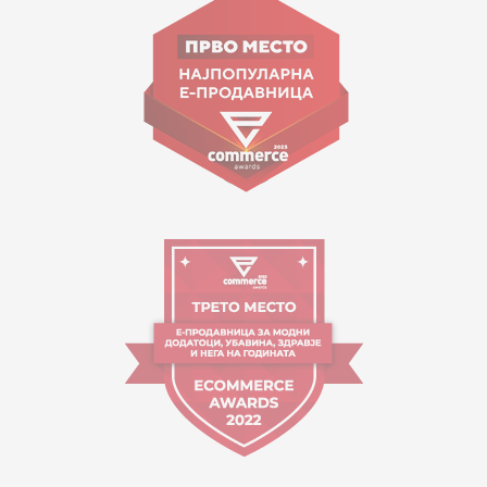
ул. Гоце Николовски бр.74 Скопје
contact@mytime.mk
Работно време:
09:00 до 17:00