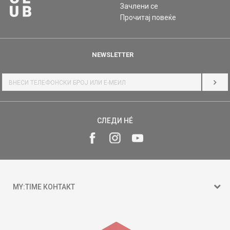
Зачлени се
Прочитај повеќе
NEWSLETTER
НАЈ
СЛЕДИ НÉ
MY:TIME КОНТАКТ
15 150