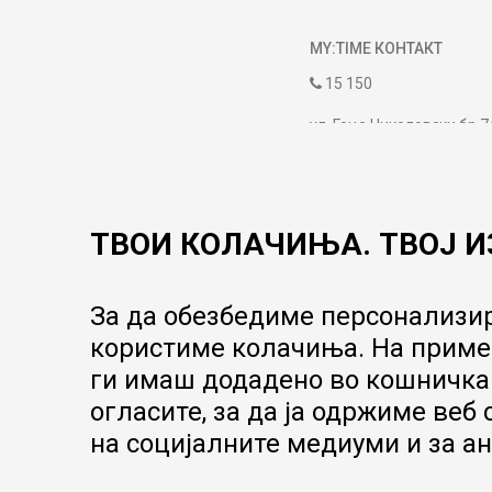
MY:TIME КОНТАКТ
15 150
ул. Гоце Николовски бр.7
contact@mytime.mk
Работно време:
09:00 до 17:00
ТВОИ КОЛАЧИЊА. ТВОЈ И
За да обезбедиме персонализир
користиме колачиња. На пример
ги имаш додадено во кошничка.
огласите, за да ја одржиме веб
на социјалните медиуми и за ан