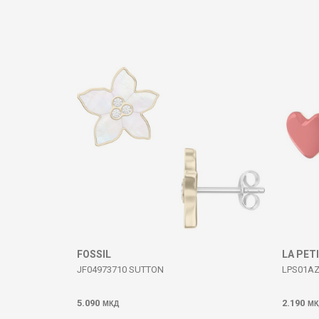
Коментар
ИСПРАТИ
FOSSIL
LA PET
JF04973710 SUTTON
LPS01AZ
5.090
2.190
МКД
МК