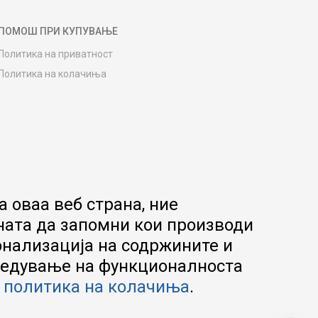
ПОМОШ ПРИ КУПУВАЊЕ
Политика на приватност
Политика на колачиња
Како да купите
Упатство за регистрација
Начини на достава
Замена на роба
Потрошувачки приговор
Ваучери
 оваа веб страна, ние
Product Finder
ната да запомни кои производи
FAQs
онализација на содржините и
апредување на функционалноста
а
политика на колачиња
.