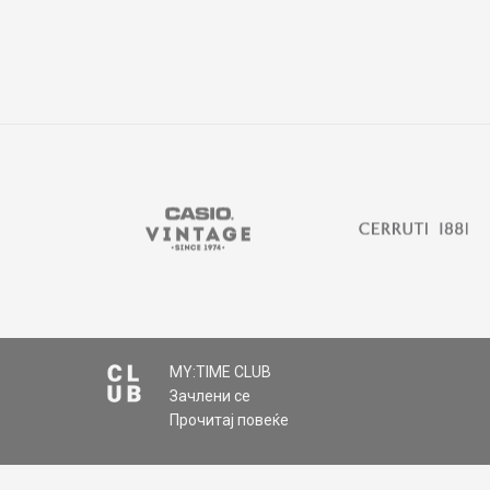
MY:TIME CLUB
Зачлени се
Прочитај повеќе