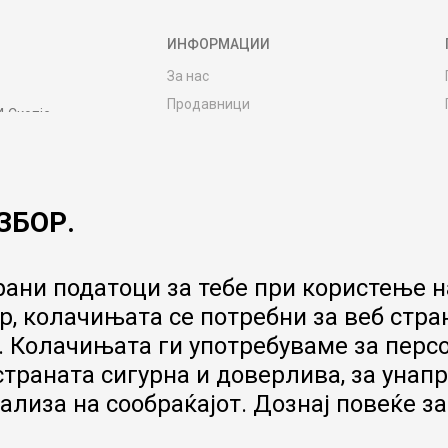
ИНФОРМАЦИИ
За нас
Продавници
4 Скопје
Контакт
MY:TIME CLUB
Вработување
ЗБОР.
Соработка со нас
Сервис и постпродажни услуги
Цена на испорака
ани податоци за тебе при користење на
Гаранција за производ
, колачињата се потребни за веб стра
Ценовник
 Колачињата ги употребуваме за перс
 страната сигурна и доверлива, за ун
ализа на сообраќајот. Дознај повеќе з