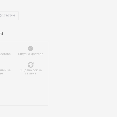
ОСТАПЕН
БИ
достава
Сигурна достава
чини за
30 дена рок за
ње
замена