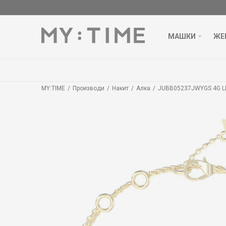
МАШКИ
ЖЕ
MY:TIME
Производи
Накит
Алка
JUBB05237JWYGS 4G L