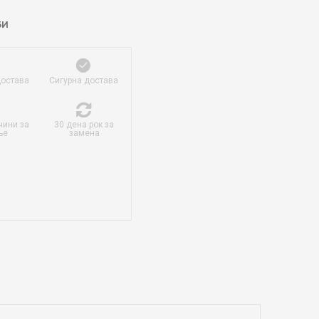
БИ
достава
Сигурна достава
чини за
30 дена рок за
ње
замена