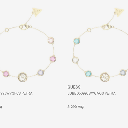
GUESS
099JWYGFCS PETRA
JUBB05099JWYGAQS PETRA
3.290
Д
МКД