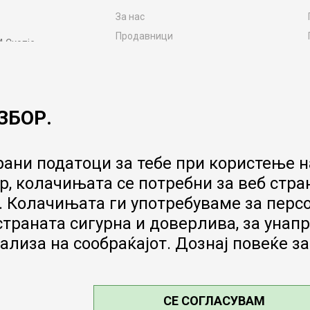
За нас
Продавници
4 Скопје
Контакт
MY:TIME CLUB
Вработување
ЗБОР.
Соработка со нас
Сервис и постпродажни услуги
Цена на испорака
ани податоци за тебе при користење на
Гаранција за производ
, колачињата се потребни за веб стра
Ценовник
 Колачињата ги употребуваме за перс
 страната сигурна и доверлива, за ун
ализа на сообраќајот. Дознај повеќе з
СЕ СОГЛАСУВАМ