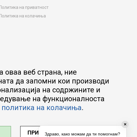
Политика на приватност
Политика на колачиња
Како да купите
Упатство за регистрација
Начини на достава
Замена на роба
Потрошувачки приговор
Ваучери
 оваа веб страна, ние
Product Finder
ната да запомни кои производи
FAQs
онализација на содржините и
апредување на функционалноста
а
политика на колачиња
.
✕
ПРИЛАГОДИ ПОСТАВУВАЊА
Здраво, како можам да ти помогнам?