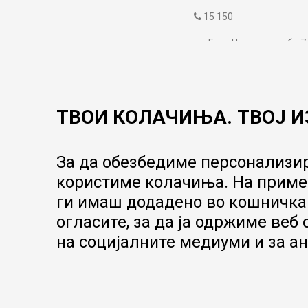
15 150
ул. Гоце Николовски бр.7
contact@mytime.mk
Работно време:
09:00 до 17:00
ТВОИ КОЛАЧИЊА. ТВОЈ И
За да обезбедиме персонализир
користиме колачиња. На пример
ги имаш додадено во кошничка.
огласите, за да ја одржиме веб
на социјалните медиуми и за ан