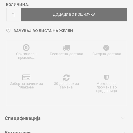
КОЛИЧИНА:
ДОДАДИ ВО КОШНИЧКА
ЗАЧУВАЈ ВО ЛИСТА НА ЖЕЛБИ
Оригинален
Бесплатна достава
Сигурна достава
производ
Избор на начини за
30 дена рок за
Можност за
плаќање
замена
промена во
продавница
Спецификација
Коментари