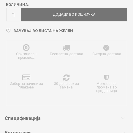
КОЛИЧИНА:
ДОДАДИ ВО КОШНИЧКА
ЗАЧУВАЈ ВО ЛИСТА НА ЖЕЛБИ
Оригинален
Бесплатна достава
Сигурна достава
производ
Избор на начини за
30 дена рок за
Можност за
плаќање
замена
промена во
продавница
Спецификација
Коментари