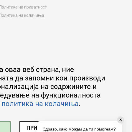
Политика на приватност
Политика на колачиња
Како да купите
Упатство за регистрација
Начини на достава
Замена на роба
Потрошувачки приговор
Ваучери
 оваа веб страна, ние
Product Finder
ната да запомни кои производи
FAQs
онализација на содржините и
апредување на функционалноста
а
политика на колачиња
.
✕
ПРИЛАГОДИ ПОСТАВУВАЊА
Здраво, како можам да ти помогнам?