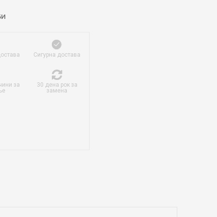
БИ
достава
Сигурна достава
чини за
30 дена рок за
ње
замена