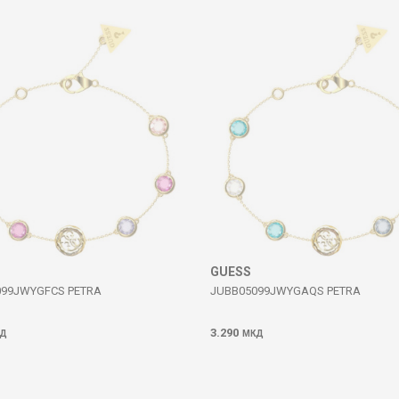
GUESS
099JWYGFCS PETRA
JUBB05099JWYGAQS PETRA
3.290
Д
МКД