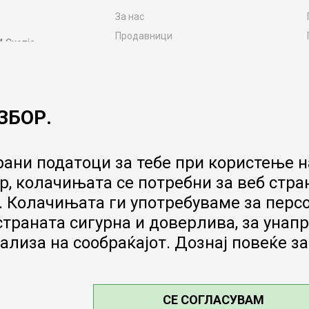
За нас
Продавници
4 Скопје
Контакт
MY:TIME CLUB
Вработување
ЗБОР.
Соработка со нас
Сервис и постпродажни услуги
Цена на испорака
ани податоци за тебе при користење на
Гаранција за производ
, колачињата се потребни за веб стра
Ценовник
 Колачињата ги употребуваме за перс
 страната сигурна и доверлива, за ун
ализа на сообраќајот. Дознај повеќе з
СЕ СОГЛАСУВАМ