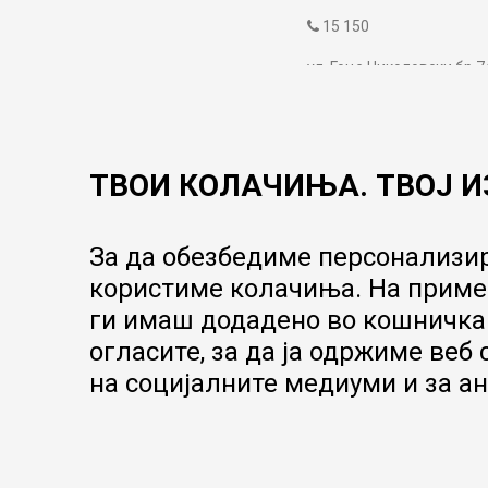
15 150
ул. Гоце Николовски бр.7
contact@mytime.mk
Работно време:
09:00 до 17:00
ТВОИ КОЛАЧИЊА. ТВОЈ И
За да обезбедиме персонализир
користиме колачиња. На пример
ги имаш додадено во кошничка.
огласите, за да ја одржиме веб
на социјалните медиуми и за ан