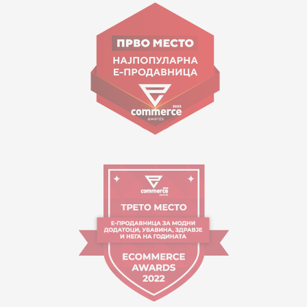
ул. Гоце Николовски бр.74 Скопје
contact@mytime.mk
Работно време:
09:00 до 17:00