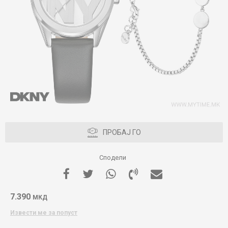
ПРОБАЈ ГО
Сподели
7.390
МКД
Извести ме за попуст