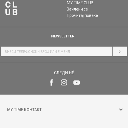
MY:TIME CLUB
Зачлени се
Прочитај повеќе
NEWSLETTER
НАЈ
СЛЕДИ НÉ
MY:TIME КОНТАКТ
15 150