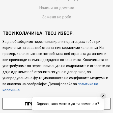
Начини на достава
Замена на роба
Потрошувачки приговор
ТВОИ КОЛАЧИЊА. ТВОЈ ИЗБОР.
Ваучери
За да обезбедиме персонализирани податоци за тебе при
Product Finder
користење на оваа веб страна, ние користиме колачиња. На
FAQs
пример, колачињата се потребни за веб страната да запомни
кои производи ги имаш додадено во кошничка. Колачињата ги
Настојуваме да бидеме што попрецизни во описот на
употребуваме за персонализација на содржините и огласите, за
производите, прикажување на слики и цени, но не
да ја одржиме веб страната сигурна и доверлива, за
можеме да гарантираме дека сите информации се
комплетни и без грешка. Сите производи се дел од
унапредување на функционалноста на социјалните медиуми и
нашата понуда, но не се подразбира дека мора да се
за анализа на сообраќајот. Дознај повеќе за
политика на
достапни во секој момент.
колачиња
.
✕
ПРИЛАГОДИ ПОСТАВУВАЊА
Здраво, како можам да ти помогнам?