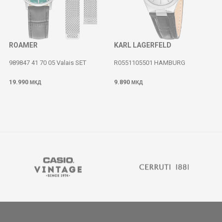
ROAMER
KARL LAGERFELD
989847 41 70 05 Valais SET
R0551105501 HAMBURG
19.990
9.890
МКД
МКД