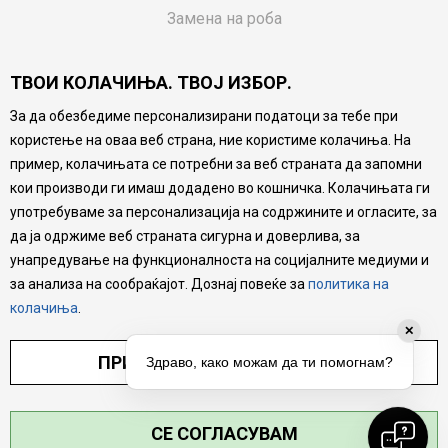
Замена на роба
Потрошувачки приговор
ТВОИ КОЛАЧИЊА. ТВОЈ ИЗБОР.
Ваучери
За да обезбедиме персонализирани податоци за тебе при
Product Finder
користење на оваа веб страна, ние користиме колачиња. На
FAQs
пример, колачињата се потребни за веб страната да запомни
кои производи ги имаш додадено во кошничка. Колачињата ги
Настојуваме да бидеме што попрецизни во описот на
употребуваме за персонализација на содржините и огласите, за
производите, прикажување на слики и цени, но не
да ја одржиме веб страната сигурна и доверлива, за
можеме да гарантираме дека сите информации се
комплетни и без грешка. Сите производи се дел од
унапредување на функционалноста на социјалните медиуми и
нашата понуда, но не се подразбира дека мора да се
за анализа на сообраќајот. Дознај повеќе за
политика на
достапни во секој момент.
колачиња
.
✕
ПРИЛАГОДИ ПОСТАВУВАЊА
Здраво, како можам да ти помогнам?
СЕ СОГЛАСУВАМ