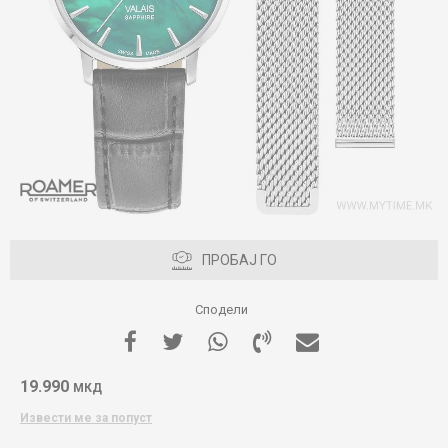
ПРОБАЈ ГО
Сподели
19.990
МКД
Извести ме за попуст