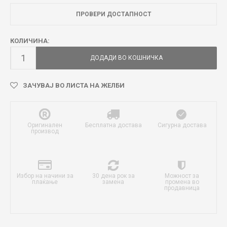
ПРОВЕРИ ДОСТАПНОСТ
КОЛИЧИНА:
ДОДАДИ ВО КОШНИЧКА
ЗАЧУВАЈ ВО ЛИСТА НА ЖЕЛБИ
Оригинален
Бесплатна достава
Сигурна достава
производ
Избор на начини за
30 дена рок за
Можност за
плаќање
замена
промена во
продавница