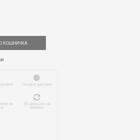
О КОШНИЧКА
БИ
достава
Сигурна достава
чини за
30 дена рок за
ње
замена