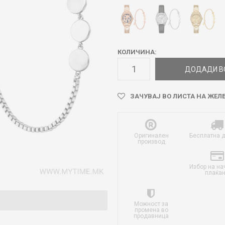
КОЛИЧИНА:
ДОДАДИ В
ЗАЧУВАЈ ВО ЛИСТА НА ЖЕЛ
Оригинален
Бесплатна 
производ
Избор на на
плаќа
Можност за
промена во
продавница