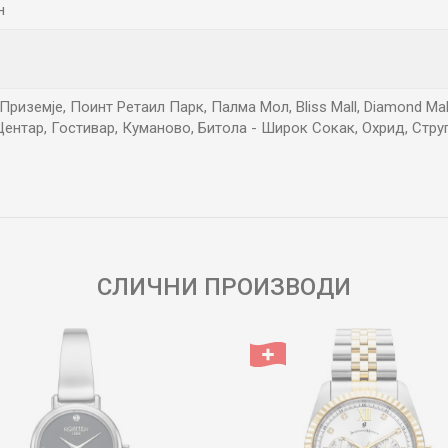
н
риземје, Поинт Ретаил Парк, Палма Мол, Bliss Mall, Diamond Mall, 
ентар, Гостивар, Куманово, Битола - Широк Сокак, Охрид, Стру
Е-меил
СЛИЧНИ ПРОИЗВОДИ