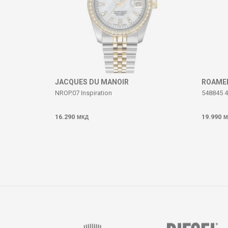
ИСПРАТИ
JACQUES DU MANOIR
ROAME
NROP.07 Inspiration
548845 4
16.290
19.990
МКД
М