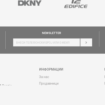
NEWSLETTER
НАЈАВИ СЕ
ИНФОРМАЦИИ
За нас
Продавници
4 Скопје
Контакт
MY:TIME CLUB
Вработување