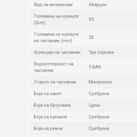
Вид на механизам
Кварцен
Големина на куќиште
XS
(Size)
Големина на куќиште
28
на часовник (mm)
Функција на часовник
Три стрелки
Водоотпорност на
5 BAR
часовник
Стакло на часовник
Минерално
Боја на накит
Сребрена
Боја на бројчаник
Црна
Боја на куќиште
Сребрена
Боја на ремче
Сребрена