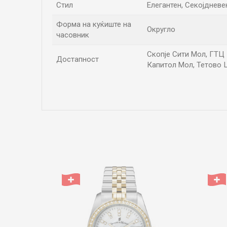
Стил
Елегантен, Секојдневе
Форма на куќиште на
Округло
часовник
Скопје Сити Мол, ГТЦ П
Достапност
Капитол Мол, Тетово Ц
Име/Прекар
Коментар