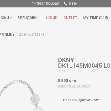
ТИ ТРЕБА ПОМОШ?
15 150
НСКИ
БРЕНДОВИ
АКЦИИ
OUTLET
MY:TIME CLUB
БЕСПЛАТНА ДОСТАВА НАД 3000 ден
ДОЗНАЈ ПОВЕЌЕ
DKNY
DK1L145M0045 LO
38157
8.590
МКД
Извести ме за попуст
ПРОВЕРИ ДОСТАПНОСТ