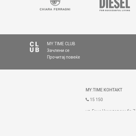
MY:TIME CLUB
Зачлени се
Прочитај повеќе
MY:TIME КОНТАКТ
15 150
ул. Гоце Николовски бр.7
contact@mytime.mk
Работно време: